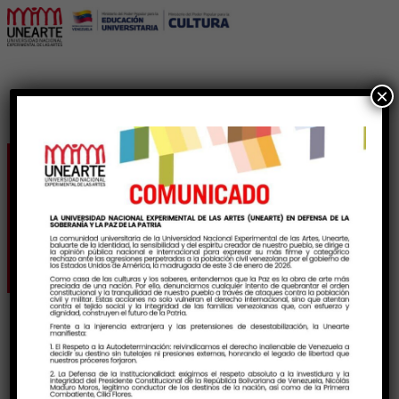
×
Unearte impulsa el
pensamiento crítico