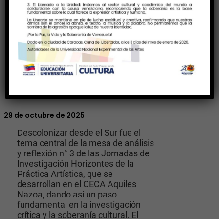
29 de octubre de 2025
Descolonizar desde el Sur fue el
tema central de la mesa de análisis
y reflexión n° 3 de las Jornadas de
Investigación Horizontes de la
Práctica Artística, que se
desarrollan en el CECA Aquiles
Nazoa, dando así un paso
fundamental en la investigación
crítica y la soberanía cultural. El