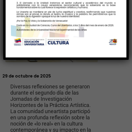
29 de octubre de 2025
​Diversas reflexiones se generaron
durante el segundo día de las
Jornadas de Investigación
Horizontes de la Práctica Artística.
La comunidad uneartista participó
en una profunda reflexión sobre la
noción de «lo real» en la cultura
contemporánea y su impacto en la