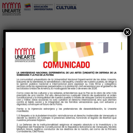
×
Unearte debate sobre
qué es «Lo Real» en un
mundo de ficción