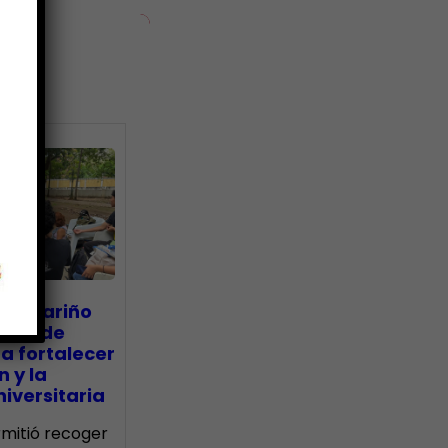
ias
go Mariño
nada de
a fortalecer
n y la
iversitaria
ermitió recoger