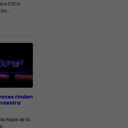
tica CECA
rón…
voces rinden
 maestra
lia Rojas de la
nó…