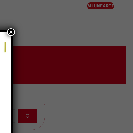
Mi UNEARTE
×
eso