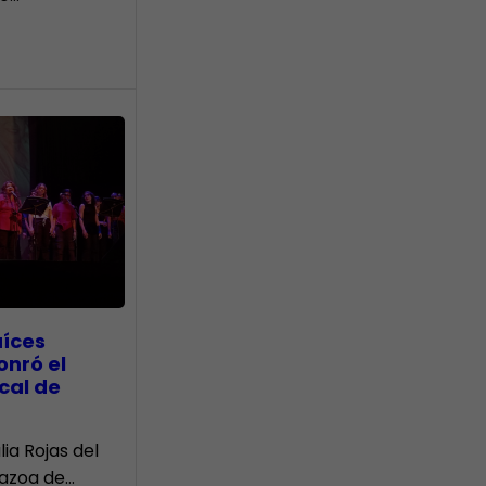
aíces
onró el
cal de
lia Rojas del
Nazoa de…