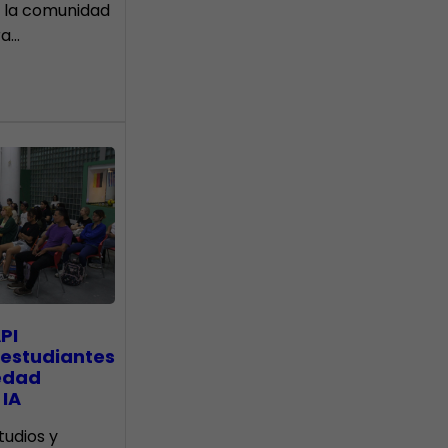
 la comunidad
ra…
PI
 estudiantes
edad
 IA
tudios y