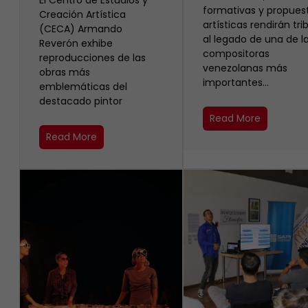
El Centro de Estudios y
formativas y propues
Creación Artística
artísticas rendirán tri
(CECA) Armando
al legado de una de l
Reverón exhibe
compositoras
reproducciones de las
venezolanas más
obras más
importantes…
emblemáticas del
destacado pintor
Read More
Read More