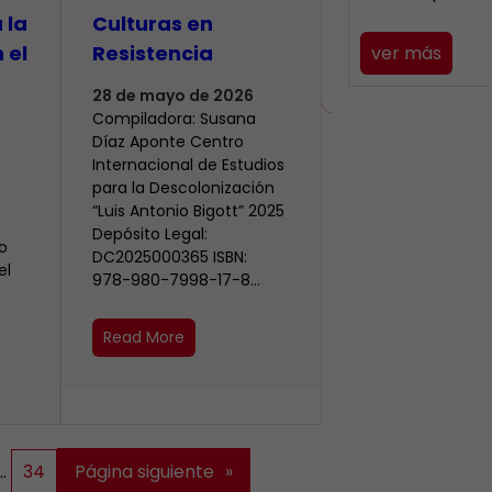
 la
Culturas en
 el
Resistencia
ver más
28 de mayo de 2026
Compiladora: Susana
Díaz Aponte Centro
Internacional de Estudios
para la Descolonización
“Luis Antonio Bigott” 2025
Depósito Legal:
o
DC2025000365 ISBN:
el
978-980-7998-17-8…
Read More
…
34
Página siguiente
»