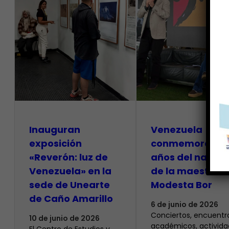
Inauguran
Venezuela
exposición
conmemora 100
«Reverón: luz de
años del natalic
Venezuela» en la
de la maestra
sede de Unearte
Modesta Bor
de Caño Amarillo
6 de junio de 2026
Conciertos, encuentr
10 de junio de 2026
académicos, activida