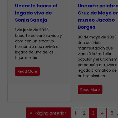
Unearte honra el
Unearte celebra
legado vivo de
Cruz de Mayo en
Sonia Sanoja
museo Jacobo
Borges
1 de junio de 2026
Unearte celebró su vida y
30 de mayo de 2026
obra con un emotivo
Una colorida
homenaje que revivió el
manifestación que
legado de una de las
vinculó la tradición
figuras más…
popular y el urbanism
caraqueño a través d
legado cromático del
Read More
artista plástico…
Read More
«
Página anterior
1
2
3
4
5