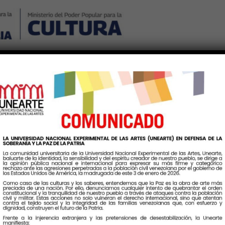
Nosotros
Noticias
Publicaciones
Contáctenos
Ingr
Etiqueta:
UnearteLaAsuncion