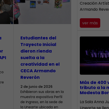
Creación Artís
Armando Reve
ver más
a
Estudiantes del
Trayecto Inicial
or
dieron rienda
API
suelta a la
creatividad en el
CECA Armando
ico
Reverón
Más de 400 
tre
2 de junio de 2026
tributo a la
y
Exhibieron sus obras en la
Modesta Bor
muestra expositiva Perfil
​La Sala Anna Ju
de Ingreso, en la sede de
la Unearte ubicada en
Unearte se lle