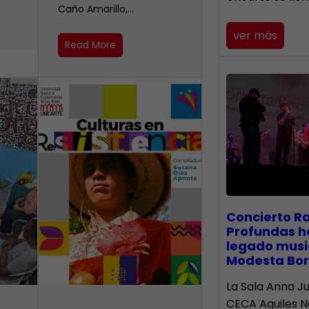
Caño Amarillo,…
ver más
Read More
​Concierto R
Profundas h
legado musi
Modesta Bor
La Sala Anna Ju
CECA Aquiles 