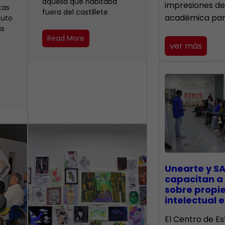
aquella que habitaba
impresiones de
tas
fuera del castillete ‎
académica pa
buto
as
Read More
ver más
Unearte y SA
capacitan a
sobre propi
intelectual e
El Centro de Es