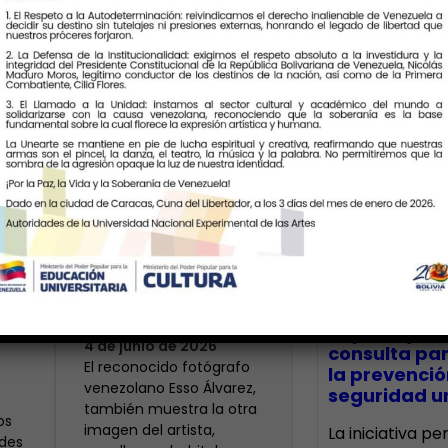
Últimas Notic
Armando Reverón
visto con cuatro
io
cámaras
CECA Santia
impulsó jor
4 de junio de 2026
consulta par
‎El reconocido fotógrafo
la prevenció
venezolano Esso Álvarez,
seguridad un
también muestra la otra
os
imagen del artista,
La iniciativa p
des