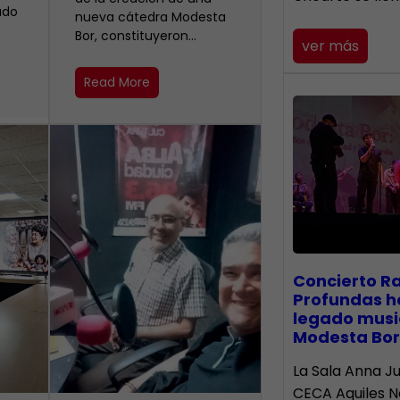
ado
nueva cátedra Modesta
Bor, constituyeron…
ver más
Read More
​Concierto R
Profundas h
legado musi
Modesta Bor
La Sala Anna Ju
CECA Aquiles 