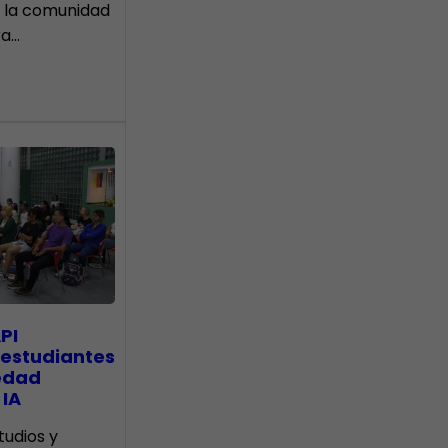
 la comunidad
ra…
PI
 estudiantes
edad
 IA
tudios y