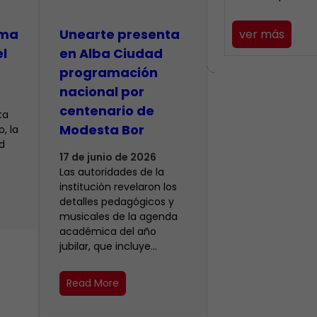
lma
​Unearte presenta
ver más
el
en Alba Ciudad
programación
nacional por
centenario de
ta
Modesta Bor
, la
d
17 de junio de 2026
Las autoridades de la
institución revelaron los
detalles pedagógicos y
musicales de la agenda
académica del año
jubilar, que incluye…
Read More