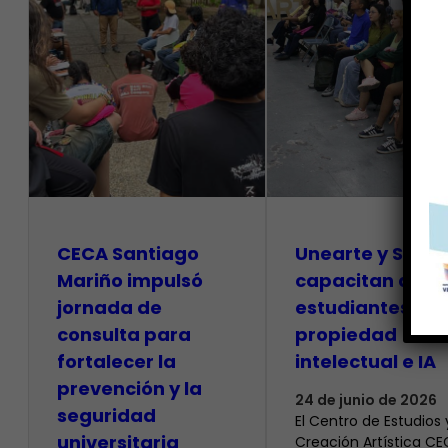
CECA Santiago
Unearte y SAPI
Mariño impulsó
capacitan a
jornada de
estudiantes so
consulta para
propiedad
fortalecer la
intelectual e IA
prevención y la
24 de junio de 2026
seguridad
El Centro de Estudios 
universitaria
Creación Artística C