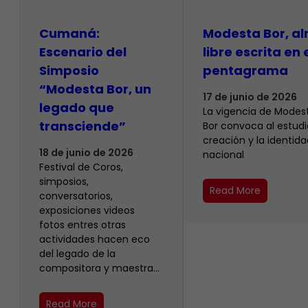
Cumaná:
Modesta Bor, a
Escenario del
libre escrita en 
Simposio
pentagrama
“Modesta Bor, un
17 de junio de 2026
legado que
La vigencia de Modes
transciende”
Bor convoca al estudio
creación y la identida
18 de junio de 2026
nacional
Festival de Coros,
simposios,
Read More
conversatorios,
exposiciones videos
fotos entres otras
actividades hacen eco
del legado de la
compositora y maestra…
Read More