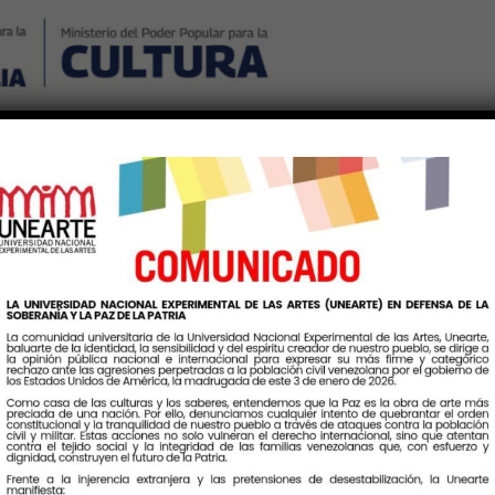
Nosotros
Noticias
Publicaciones
Contáctenos
Ingr
Etiqueta:
Remodelaciones