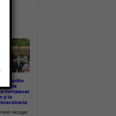
ias
go Mariño
nada de
a fortalecer
n y la
iversitaria
ermitió recoger