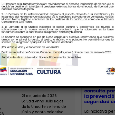
Últimas Notic
Más de 400 voces
rinden tributo a la
bre
maestra Modesta
CECA Santia
impulsó jor
Bor
consulta par
la prevenció
21 de junio de 2026
seguridad un
​La Sala Anna Julia Rojas
de la Unearte se llenó de
y
La iniciativa p
júbilo y canto colectivo
ECA