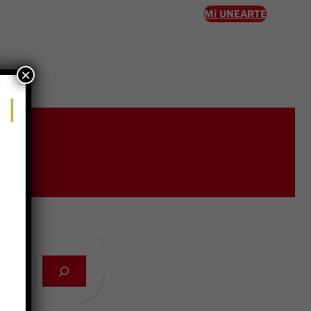
Mi UNEARTE
×
eso