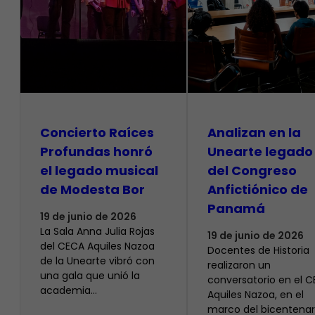
​Concierto Raíces
Analizan en la
Profundas honró
Unearte legado
el legado musical
del Congreso
de Modesta Bor
Anfictiónico de
Panamá
19 de junio de 2026
La Sala Anna Julia Rojas
19 de junio de 2026
del CECA Aquiles Nazoa
Docentes de Historia
de la Unearte vibró con
realizaron un
una gala que unió la
conversatorio en el 
academia…
Aquiles Nazoa, en el
marco del bicentenar