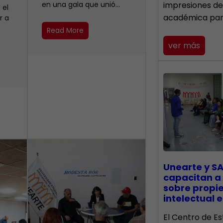
en una gala que unió…
impresiones de
 el
académica pa
r a
Read More
ver más
Unearte y SA
capacitan a
sobre propi
intelectual e
El Centro de Es