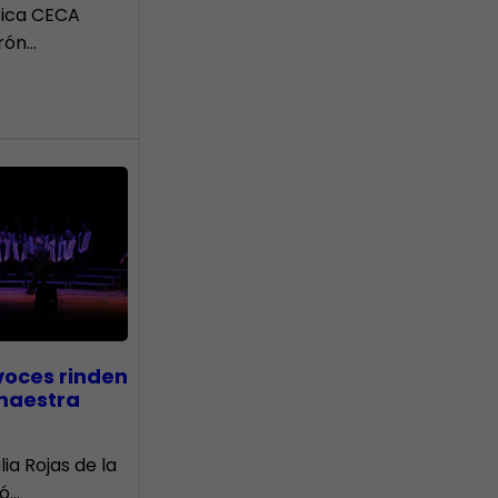
tica CECA
rón…
voces rinden
 maestra
lia Rojas de la
nó…