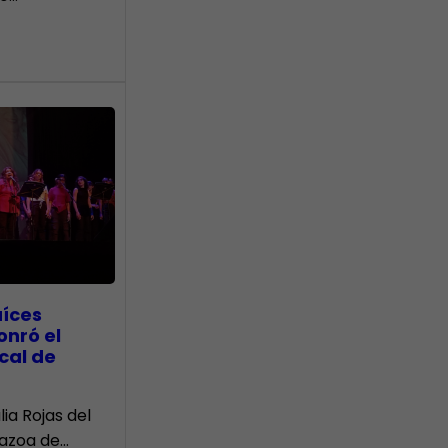
aíces
onró el
cal de
lia Rojas del
Nazoa de…