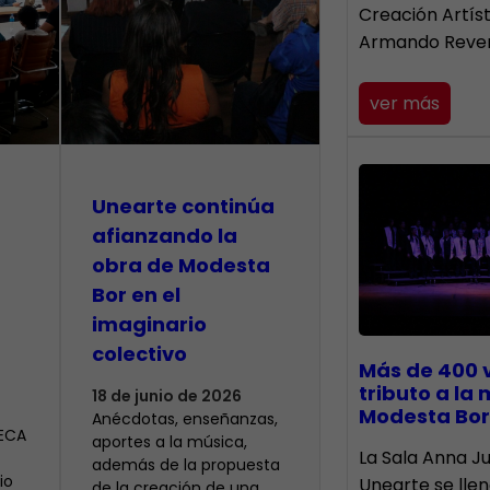
Creación Artís
Armando Reve
ver más
Unearte continúa
afianzando la
obra de Modesta
Bor en el
imaginario
colectivo
Más de 400 
tributo a la
18 de junio de 2026
Modesta Bor
Anécdotas, enseñanzas,
CECA
aportes a la música,
​La Sala Anna Ju
además de la propuesta
io
Unearte se lle
de la creación de una