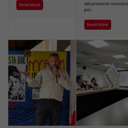
del proyecto convoc
Read More
por…
Read More