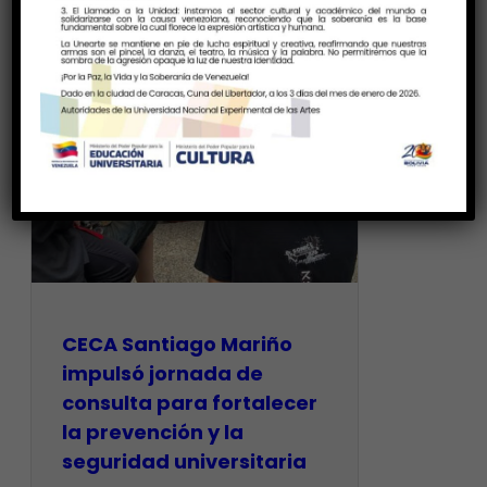
CECA Santiago Mariño
impulsó jornada de
consulta para fortalecer
la prevención y la
seguridad universitaria