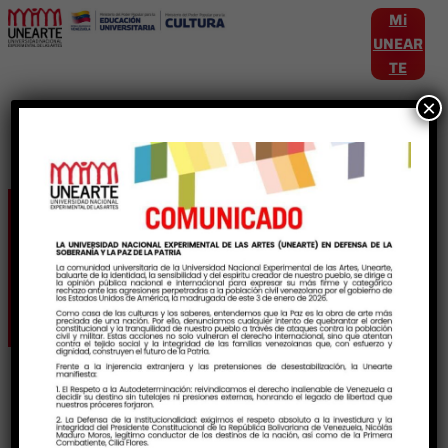
Mi
UNEAR
TE
×
Etiqueta:
PueblosEnResistencia