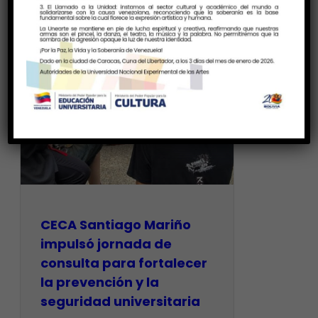
CECA Santiago Mariño
impulsó jornada de
consulta para fortalecer
la prevención y la
seguridad universitaria