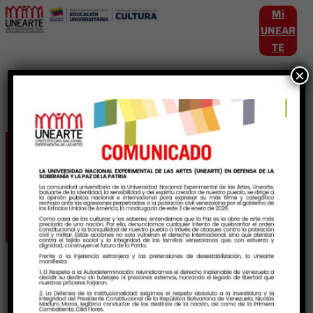
Mi
UNEAR
TE
×
Etiqueta:
PensamientoCritico