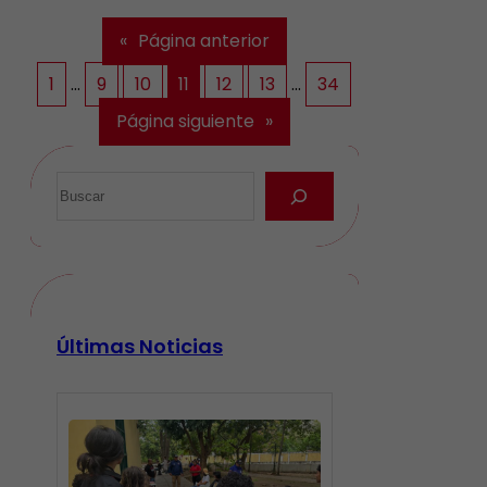
«
Página anterior
1
…
9
10
11
12
13
…
34
Página siguiente
»
Últimas Noticias