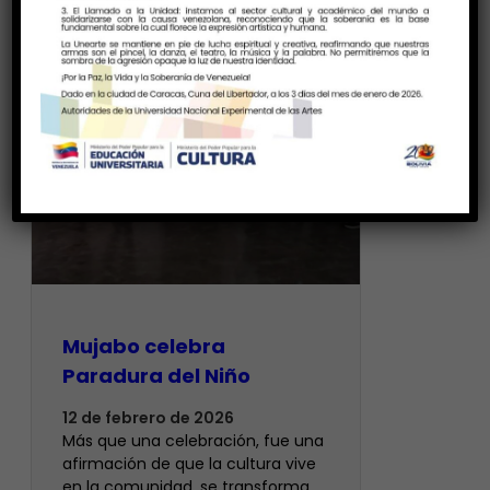
Mujabo celebra
Paradura del Niño
12 de febrero de 2026
Más que una celebración, fue una
afirmación de que la cultura vive
en la comunidad, se transforma