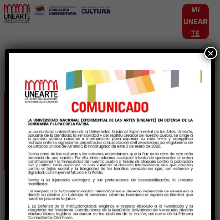
Mi
UNEAR
TE
×
Etiqueta:
Intercambiocultural