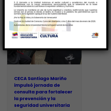
CECA Santiago Mariño
impulsó jornada de
consulta para fortalecer
la prevención y la
seguridad universitaria