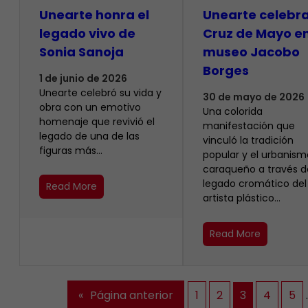
Unearte honra el
Unearte celebra
legado vivo de
Cruz de Mayo en
Sonia Sanoja
museo Jacobo
Borges
1 de junio de 2026
Unearte celebró su vida y
30 de mayo de 2026
obra con un emotivo
Una colorida
homenaje que revivió el
manifestación que
legado de una de las
vinculó la tradición
figuras más…
popular y el urbanism
caraqueño a través d
legado cromático del
Read More
artista plástico…
Read More
«
Página anterior
1
2
3
4
5