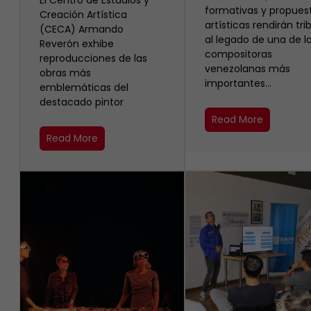
El Centro de Estudios y
formativas y propues
Creación Artística
artísticas rendirán tri
(CECA) Armando
al legado de una de l
Reverón exhibe
compositoras
reproducciones de las
venezolanas más
obras más
importantes…
emblemáticas del
destacado pintor
Read More
Read More