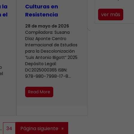
 la
Culturas en
 el
Resistencia
ver más
28 de mayo de 2026
Compiladora: Susana
Díaz Aponte Centro
Internacional de Estudios
para la Descolonización
“Luis Antonio Bigott” 2025
Depósito Legal:
o
DC2025000365 ISBN:
el
978-980-7998-17-8…
Read More
…
34
Página siguiente
»