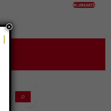
Mi UNEARTE
×
eso