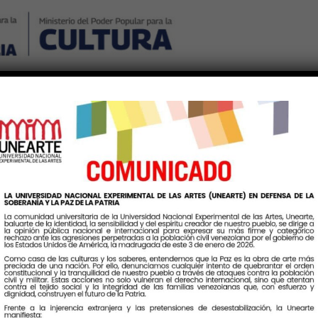
Nosotros
Noticias
Publicaciones
Contáctenos
Ingr
Etiqueta:
FiestaSanjuan