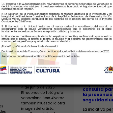
Últimas Notic
Armando Reverón
visto con cuatro
io
cámaras
CECA Santia
impulsó jor
4 de junio de 2026
consulta par
‎El reconocido fotógrafo
la prevenció
venezolano Esso Álvarez,
seguridad un
también muestra la otra
os
imagen del artista,
La iniciativa p
des