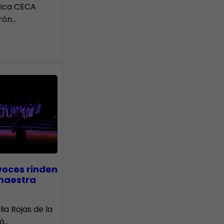
tica CECA
rón…
voces rinden
 maestra
lia Rojas de la
nó…