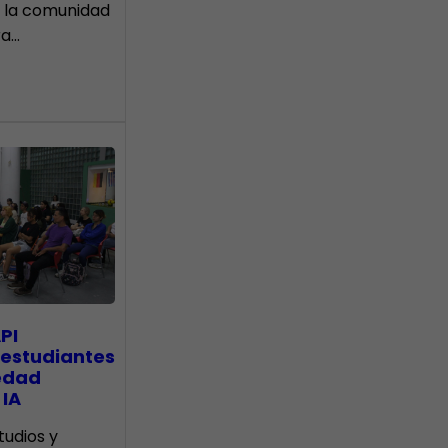
 la comunidad
ra…
PI
 estudiantes
edad
 IA
tudios y