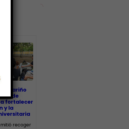
ias
go Mariño
nada de
a fortalecer
n y la
iversitaria
ermitió recoger