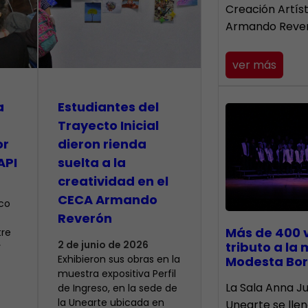
Creación Artís
Armando Reve
ver más
a
Estudiantes del
Trayecto Inicial
or
dieron rienda
API
suelta a la
creatividad en el
CECA Armando
ico
Reverón
Más de 400 
tre
2 de junio de 2026
tributo a la
y
Exhibieron sus obras en la
Modesta Bor
muestra expositiva Perfil
​La Sala Anna Ju
de Ingreso, en la sede de
la Unearte ubicada en
Unearte se lle