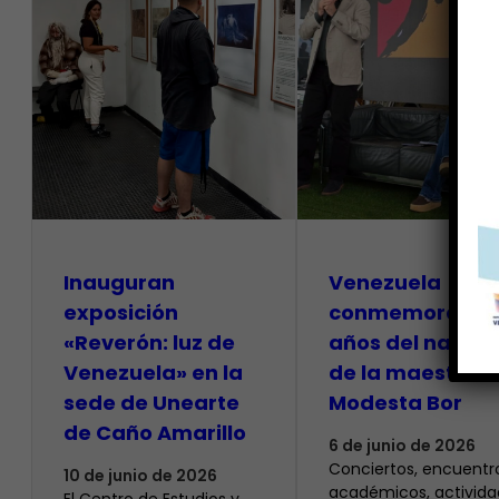
Inauguran
Venezuela
exposición
conmemora 100
«Reverón: luz de
años del natalic
Venezuela» en la
de la maestra
sede de Unearte
Modesta Bor
de Caño Amarillo
6 de junio de 2026
Conciertos, encuentr
10 de junio de 2026
académicos, activida