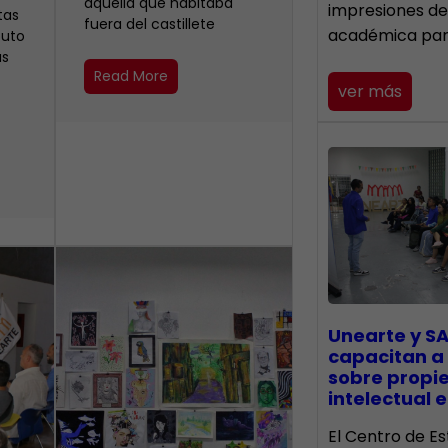
aquella que habitaba
impresiones de
tas
fuera del castillete ‎
académica pa
buto
as
Read More
ver más
Unearte y SA
capacitan a
sobre propi
intelectual e
El Centro de Es