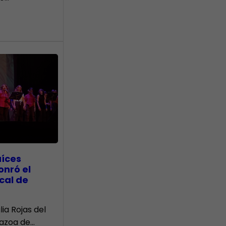
aíces
onró el
cal de
lia Rojas del
Nazoa de…