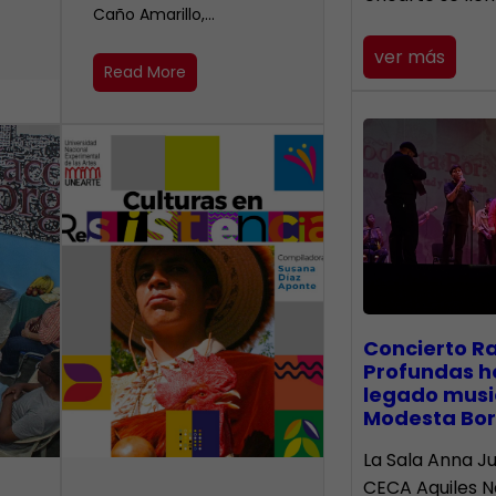
Caño Amarillo,…
ver más
Read More
​Concierto R
Profundas h
legado musi
Modesta Bor
La Sala Anna Ju
CECA Aquiles 