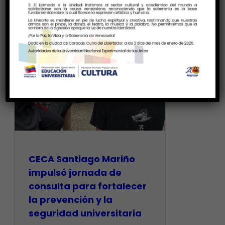
CECA Santiago Mariño
impulsó jornada de
consulta para fortalecer
la prevención y la
seguridad universitaria