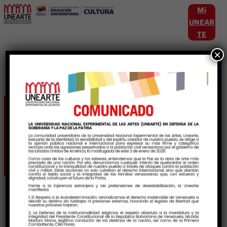
Mi
UNEAR
TE
×
Etiqueta:
EstudiantesNeurodivergentes