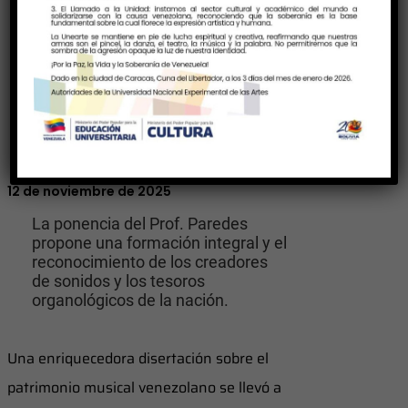
12 de noviembre de 2025
La ponencia del Prof. Paredes
propone una formación integral y el
reconocimiento de los creadores
de sonidos y los tesoros
organológicos de la nación.
Una enriquecedora disertación sobre el
patrimonio musical venezolano se llevó a