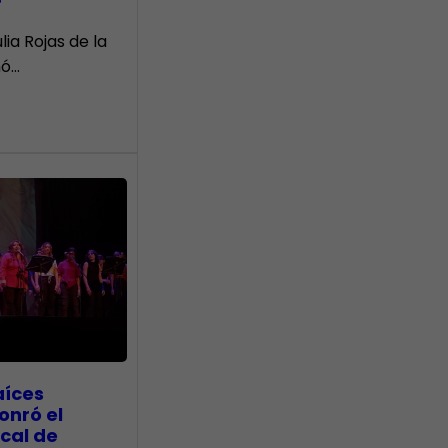
r
lia Rojas de la
nó…
aíces
onró el
cal de