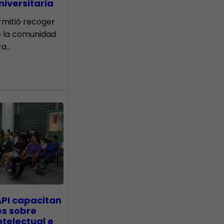
iversitaria
ermitió recoger
e la comunidad
ra…
API capacitan
es sobre
telectual e