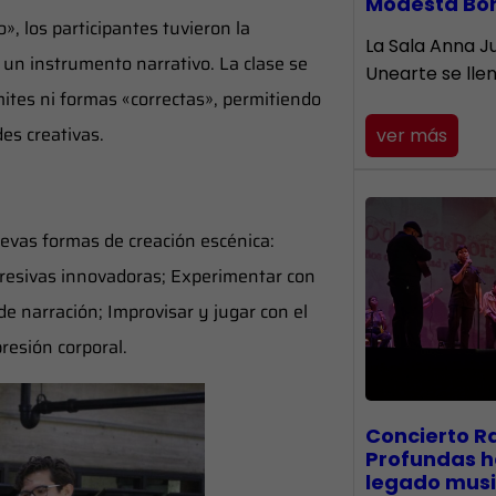
Modesta Bo
, los participantes tuvieron la
​La Sala Anna Ju
un instrumento narrativo. La clase se
Unearte se lle
mites ni formas «correctas», permitiendo
es creativas.
ver más
uevas formas de creación escénica:
presivas innovadoras; Experimentar con
e narración; Improvisar y jugar con el
resión corporal.
​Concierto R
Profundas h
legado musi