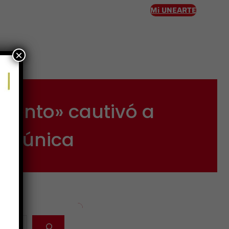
Mi UNEARTE
×
eso
iento» cautivó a
al única