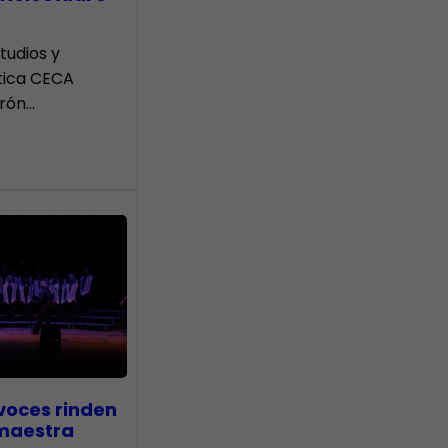
tudios y
tica CECA
rón…
voces rinden
 maestra