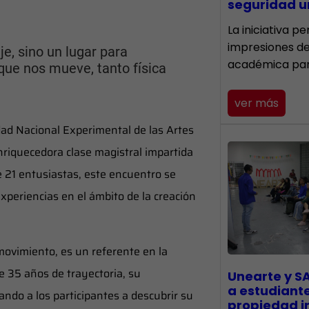
seguridad un
La iniciativa p
impresiones d
je, sino un lugar para
académica pa
 que nos mueve, tanto física
ver más
idad Nacional Experimental de las Artes
riquecedora clase magistral impartida
e 21 entusiastas, este encuentro se
xperiencias en el ámbito de la creación
movimiento, es un referente en la
 35 años de trayectoria, su
Unearte y S
a estudiant
ando a los participantes a descubrir su
propiedad in