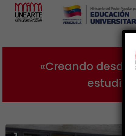
Inicio
«Creando desde l
estudian