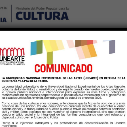
Nosotros
Noticias
Publicaciones
Contáctenos
Ingr
a Dramaturgia del Movim
tes en una clase magistr