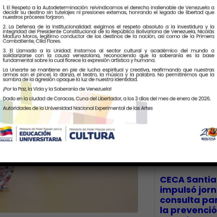
Últimas Notic
CECA Santia
impulsó jor
consulta par
la prevenció