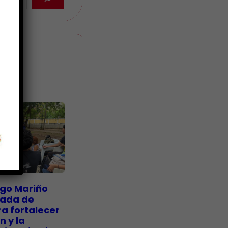
ias
go Mariño
nada de
a fortalecer
n y la