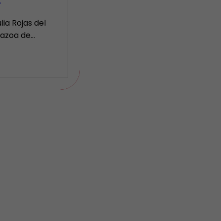
r
lia Rojas del
Nazoa de…