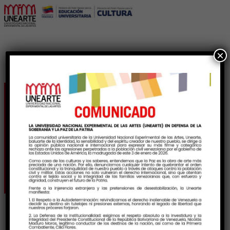
×
Cineclub Unearte Falcón
celebra el Día de la
Dignidad