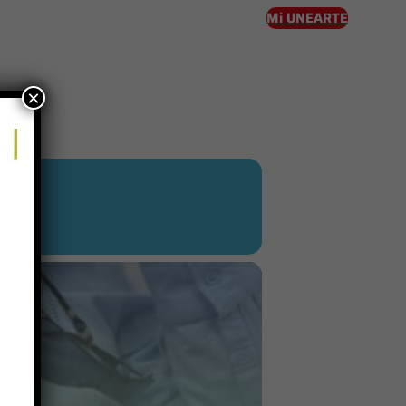
Mi UNEARTE
×
eso