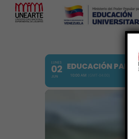
Inicio
LUNES
EDUCACIÓN PARA L
02
10:00 AM
(GMT-04:00)
JUN