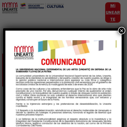
Mi
UNEAR
TE
×
Etiqueta:
VocesUneartistas