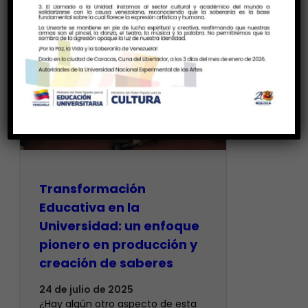
Transformación
Educativa en la
Universidad: un enfoque
pionero en producción y
creación de saberes
24 de julio de 2025
¿Hay algún otro aspecto de esta