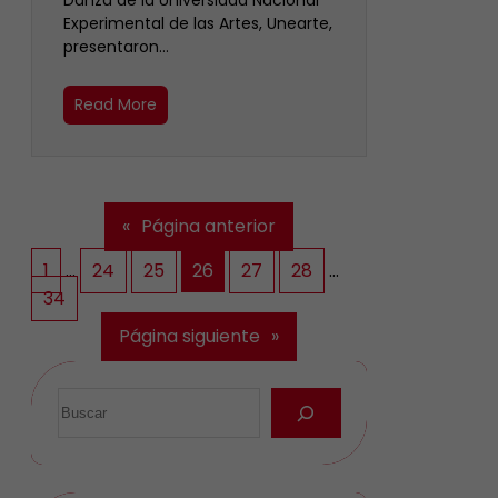
Danza de la Universidad Nacional
Experimental de las Artes, Unearte,
presentaron…
Read More
«
Página anterior
1
…
24
25
26
27
28
…
34
Página siguiente
»