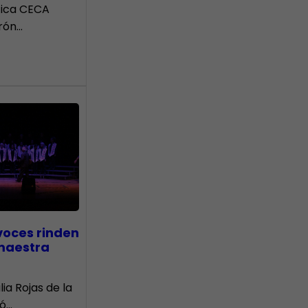
tica CECA
rón…
voces rinden
 maestra
lia Rojas de la
nó…