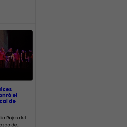
aíces
onró el
cal de
lia Rojas del
Nazoa de…