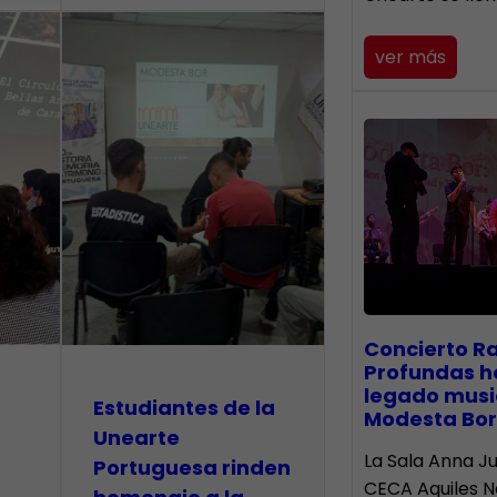
ver más
​Concierto R
Profundas h
legado musi
Estudiantes de la
Modesta Bor
Unearte
La Sala Anna Ju
Portuguesa rinden
CECA Aquiles 