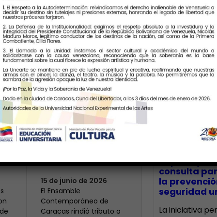
Últimas Notic
Modesta: un
centenario que
 el
resuena en la
CECA Santia
impulsó jor
memoria histórica
consulta par
la prevenció
15 de junio de 2026
seguridad un
s
El Ensamble
on
Contemporáneo de
La iniciativa p
 de
Caracas rindió tributo a