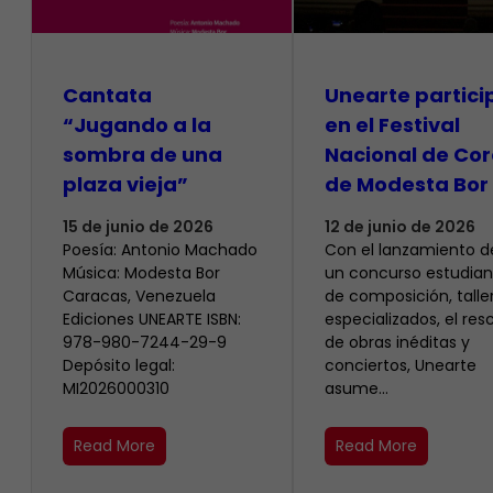
Cantata
Unearte partici
“Jugando a la
en el Festival
sombra de una
Nacional de Cor
plaza vieja”
de Modesta Bor
15 de junio de 2026
12 de junio de 2026
Poesía: Antonio Machado
​Con el lanzamiento d
Música: Modesta Bor
un concurso estudiant
Caracas, Venezuela
de composición, talle
Ediciones UNEARTE ISBN:
especializados, el res
978-980-7244-29-9
de obras inéditas y
Depósito legal:
conciertos, Unearte
MI2026000310
asume…
Read More
Read More