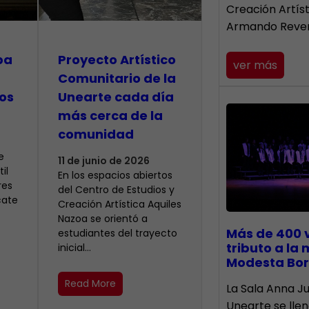
Creación Artís
Armando Reve
pa
Proyecto Artístico
ver más
Comunitario de la
os
Unearte cada día
más cerca de la
comunidad
e
11 de junio de 2026
il
En los espacios abiertos
res
del Centro de Estudios y
cate
Creación Artística Aquiles
Nazoa se orientó a
Más de 400 
estudiantes del trayecto
tributo a la
inicial…
Modesta Bor
Read More
​La Sala Anna Ju
Unearte se lle