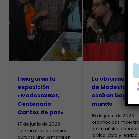
Inauguran la
La obra musical
exposición
de Modesta Bor
«Modesta Bor,
está en boga en
Centenario:
mundo
Cantos de paz»
16 de junio de 2026
Reconocidos maestro
17 de junio de 2026
de la música abordar
La muestra se exhibirá
la vida, obra y legado
durante una semana en