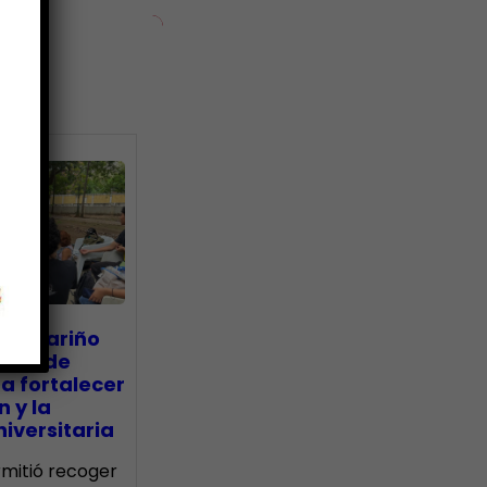
ias
go Mariño
nada de
a fortalecer
n y la
iversitaria
ermitió recoger