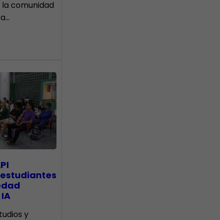
 la comunidad
ra…
PI
 estudiantes
edad
 IA
tudios y