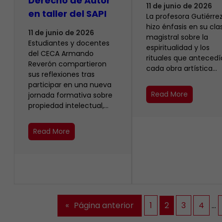
Derecho de Autor
11 de junio de 2026
en taller del SAPI
La profesora Gutiérrez
hizo énfasis en su cla
11 de junio de 2026
magistral sobre la
Estudiantes y docentes
espiritualidad y los
del CECA Armando
rituales que anteced
Reverón compartieron
cada obra artística…
sus reflexiones tras
participar en una nueva
Read More
jornada formativa sobre
propiedad intelectual,…
Read More
«
Página anterior
1
2
3
4
…