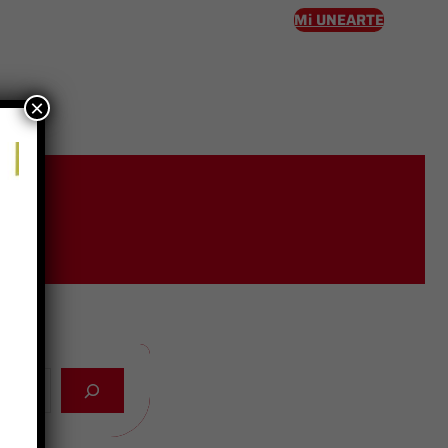
Mi UNEARTE
×
eso