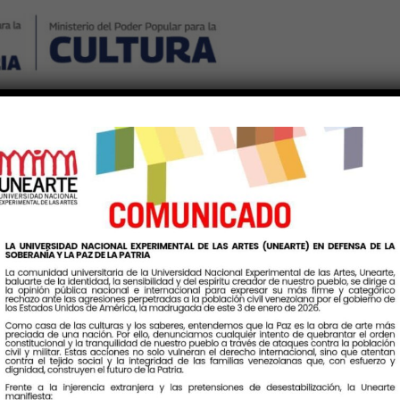
Nosotros
Noticias
Publicaciones
Contáctenos
Ingr
Etiqueta:
VisiónPedagógica