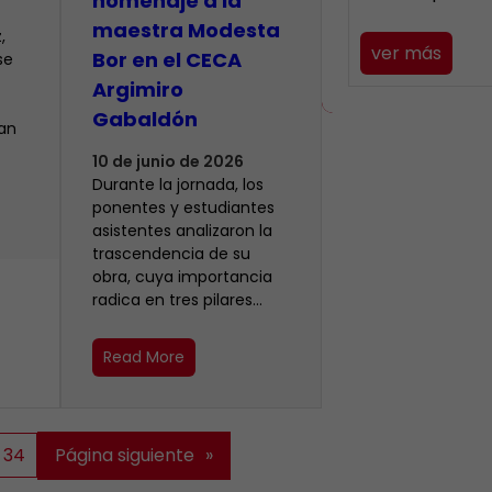
homenaje a la
maestra Modesta
,
ver más
Bor en el CECA
se
Argimiro
Gabaldón
ían
10 de junio de 2026
Durante la jornada, los
ponentes y estudiantes
asistentes analizaron la
trascendencia de su
obra, cuya importancia
radica en tres pilares…
Read More
34
Página siguiente
»