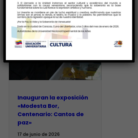
Inauguran la exposición
«Modesta Bor,
Centenario: Cantos de
paz»
17 de junio de 2026