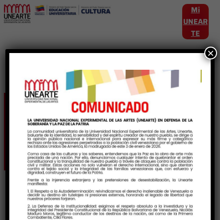
Mi
UNEAR
TE
×
Etiqueta:
VeneZuelaSeRespeta