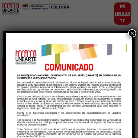
Mi
UNEAR
TE
×
Etiqueta:
TransformacionEducativa