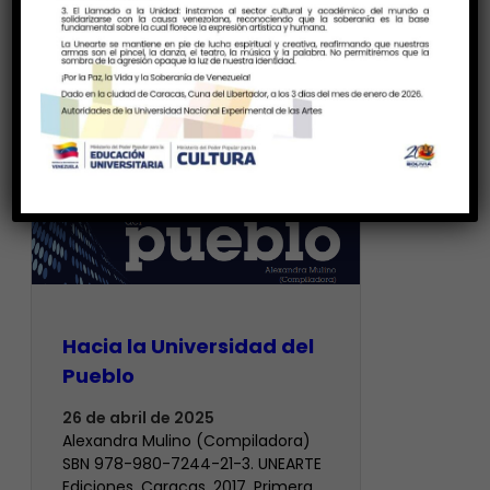
Hacia la Universidad del
Pueblo
26 de abril de 2025
Alexandra Mulino (Compiladora)
SBN 978-980-7244-21-3. UNEARTE
Ediciones. Caracas, 2017. Primera