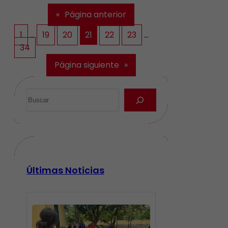
«
Página anterior
1
…
19
20
21
22
23
…
34
Página siguiente
»
Últimas Noticias