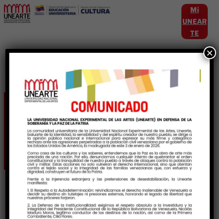
Mi
UNEAR
TE
×
Etiqueta:
TransformacionEducativa