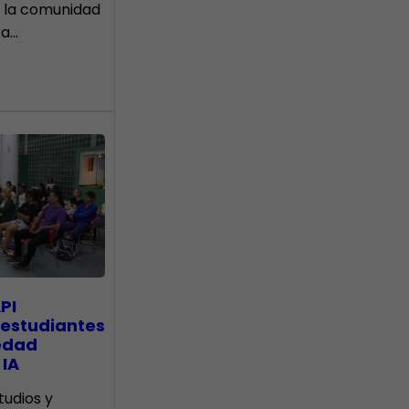
 la comunidad
ra…
PI
 estudiantes
edad
 IA
tudios y