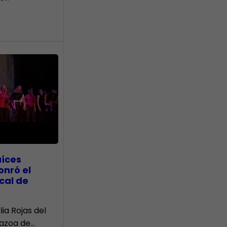
aíces
onró el
cal de
lia Rojas del
Nazoa de…