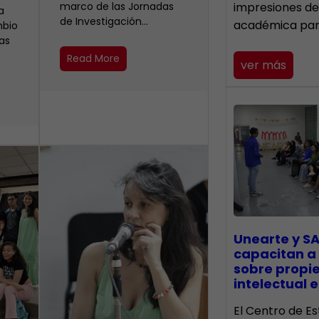
marco de las Jornadas
impresiones de
a
de Investigación…
académica pa
mbio
as
Read More
ver más
Unearte y SA
capacitan a
sobre propi
intelectual e
El Centro de Es