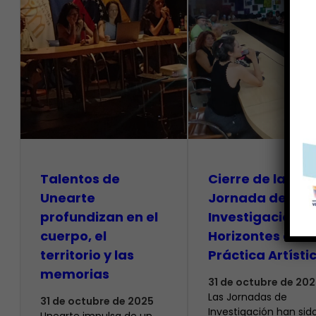
Talentos de
Cierre de la
Unearte
Jornada de
profundizan en el
Investigación
cuerpo, el
Horizontes de la
territorio y las
Práctica Artísti
memorias ​
31 de octubre de 202
Las Jornadas de
31 de octubre de 2025
Investigación han sid