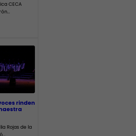
tica CECA
rón…
voces rinden
 maestra
lia Rojas de la
nó…