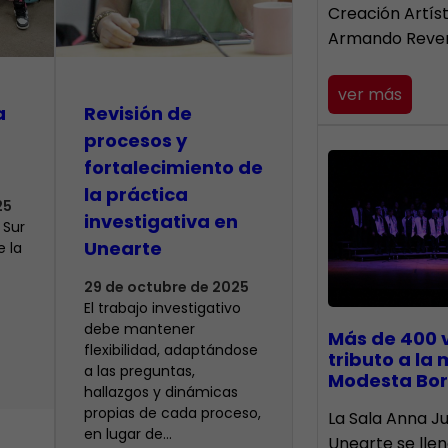
Creación Artís
Armando Reve
ver más
a
Revisión de
procesos y
fortalecimiento de
la práctica
25
investigativa en
 Sur
Unearte
e la
29 de octubre de 2025
El trabajo investigativo
debe mantener
Más de 400 
flexibilidad, adaptándose
tributo a la
a las preguntas,
Modesta Bor
hallazgos y dinámicas
propias de cada proceso,
​La Sala Anna Ju
en lugar de…
Unearte se lle