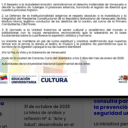
Últimas Notic
Unearte
promueve el
bienestar a través
CECA Santia
impulsó jor
del arte y la salud
consulta par
ca
la prevenció
31 de octubre de 2025
seguridad un
La Mesa de análisis y
5
reflexión N° 4: “Arte y
La iniciativa p
Salud”, desarrollada en el
o un