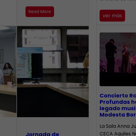
Read More
ver más
​Concierto R
Profundas h
legado musi
Modesta Bor
La Sala Anna Ju
CECA Aquiles 
Jornada de