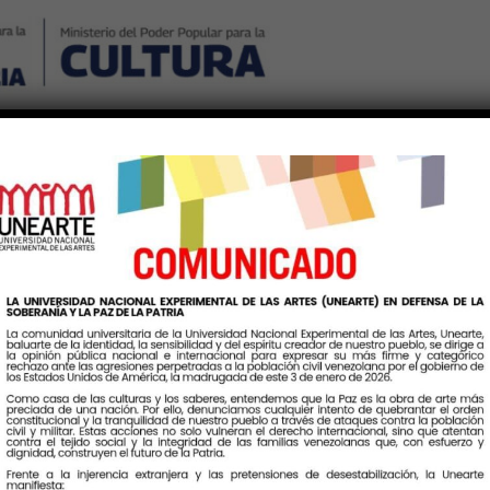
Nosotros
Noticias
Publicaciones
Contáctenos
Ingr
queta:
TransformacionEducat