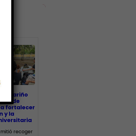
ias
go Mariño
nada de
a fortalecer
n y la
iversitaria
ermitió recoger