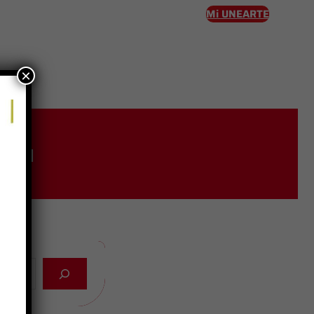
Mi UNEARTE
×
eso
iva