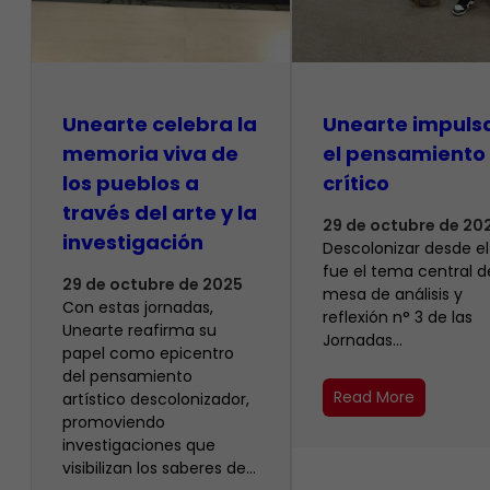
Unearte celebra la
Unearte impuls
memoria viva de
el pensamiento
los pueblos a
crítico
través del arte y la
29 de octubre de 20
investigación
Descolonizar desde el
fue el tema central d
29 de octubre de 2025
mesa de análisis y
Con estas jornadas,
reflexión n° 3 de las
Unearte reafirma su
Jornadas…
papel como epicentro
del pensamiento
Read More
artístico descolonizador,
promoviendo
investigaciones que
visibilizan los saberes de…