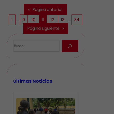
«
Página anterior
1
…
9
10
11
12
13
…
34
Página siguiente
»
Últimas Noticias