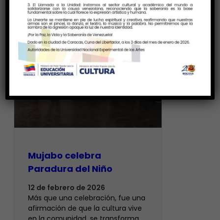
Mujabo celebra
Paradura del Niño
12 de febrero de 2026
Más que una celebración, fue una
afirmación de que la cultura vive
en la comunidad, se transforma