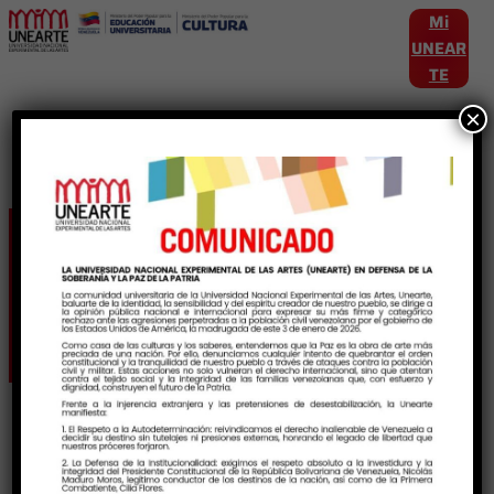
Mi
UNEAR
TE
×
Etiqueta:
TransformacionEducativa