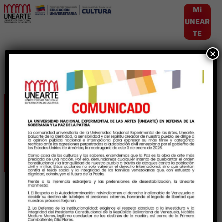
Mi
UNEAR
TE
×
Etiqueta:
TransformacionEducativa