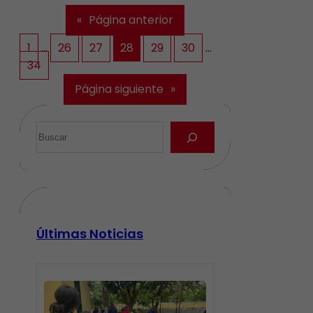
«
Página anterior
1
…
26
27
28
29
30
…
34
Página siguiente
»
Últimas Noticias