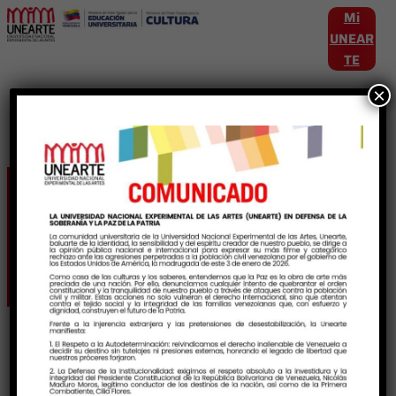
Mi
UNEAR
TE
×
Etiqueta:
SistemaNacionalDeIngreso