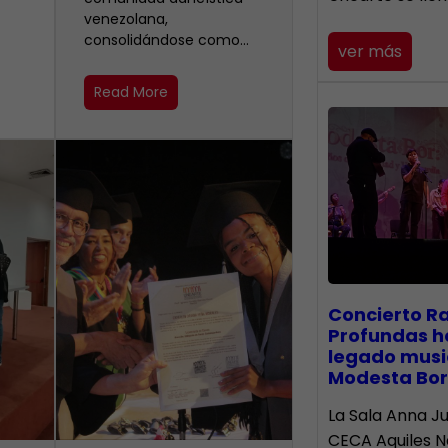
venezolana,
consolidándose como…
ver más
Read More
​Concierto R
Profundas h
legado musi
Modesta Bor
La Sala Anna Ju
CECA Aquiles 