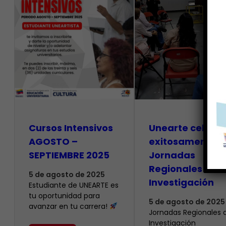
Cursos Intensivos
Unearte celebr
AGOSTO –
exitosamente s
SEPTIEMBRE 2025
Jornadas
Regionales de
5 de agosto de 2025
Investigación
Estudiante de UNEARTE es
tu oportunidad para
5 de agosto de 2025
avanzar en tu carrera!
Jornadas Regionales 
Investigación