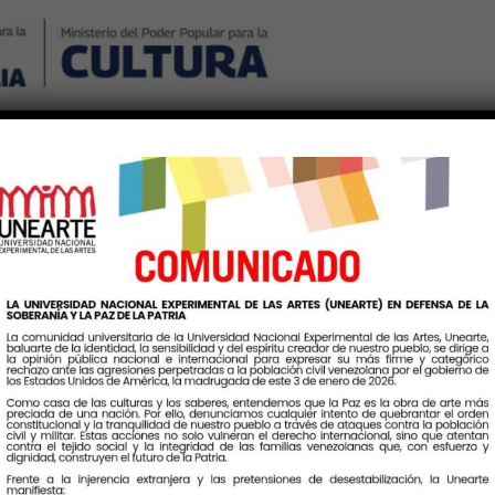
Nosotros
Noticias
Publicaciones
Contáctenos
Ingr
ueta:
SistemaNacionalDeIng