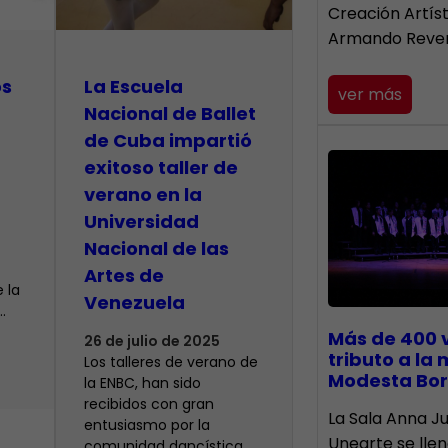
Creación Artís
Armando Reve
os
La Escuela
ver más
Nacional de Ballet
de Cuba impartió
exitoso taller de
verano en la
Universidad
Nacional de las
Artes de
 la
Venezuela
…
Más de 400 
26 de julio de 2025
tributo a la
Los talleres de verano de
Modesta Bor
la ENBC, han sido
recibidos con gran
​La Sala Anna Ju
entusiasmo por la
Unearte se lle
comunidad dancística