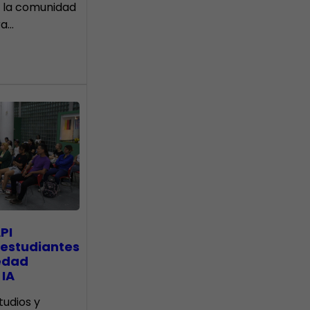
 la comunidad
ra…
PI
 estudiantes
edad
 IA
tudios y