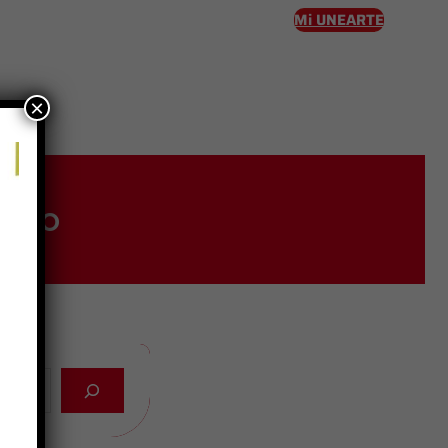
Mi UNEARTE
×
eso
reso