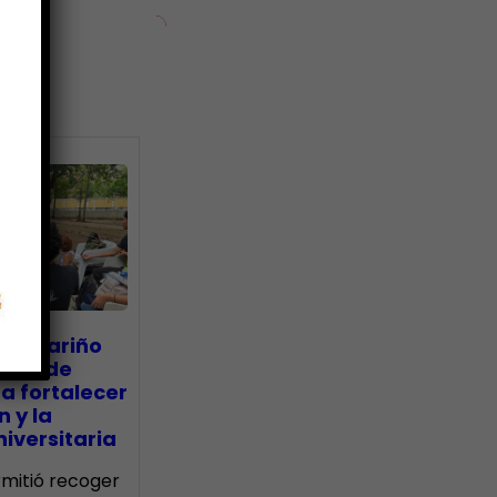
ias
go Mariño
nada de
a fortalecer
n y la
iversitaria
ermitió recoger