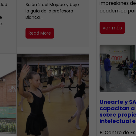
impresiones de
idad
Salón 2 del Mujabo y bajo
académica pa
la guía de la profesora
e
Blanca…
e.
ver más
Read More
Unearte y SA
capacitan a
sobre propi
intelectual e
El Centro de Es