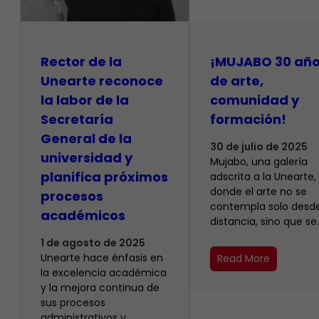
Rector de la
¡MUJABO 30 añ
Unearte reconoce
de arte,
la labor de la
comunidad y
Secretaría
formación!
General de la
30 de julio de 2025
universidad y
Mujabo, una galería
planifica próximos
adscrita a la Unearte,
donde el arte no se
procesos
contempla solo desde
académicos
distancia, sino que se
1 de agosto de 2025
Unearte hace énfasis en
Read More
la excelencia académica
y la mejora continua de
sus procesos
administrativos y