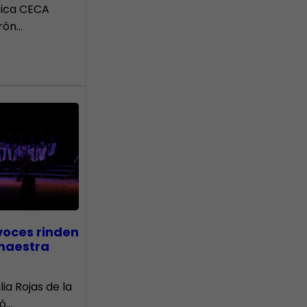
tica CECA
rón…
voces rinden
 maestra
lia Rojas de la
nó…