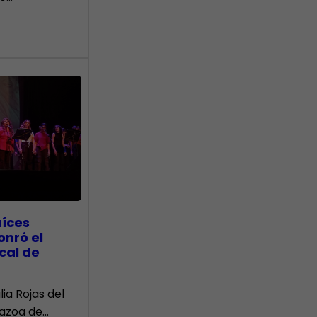
aíces
onró el
cal de
lia Rojas del
Nazoa de…