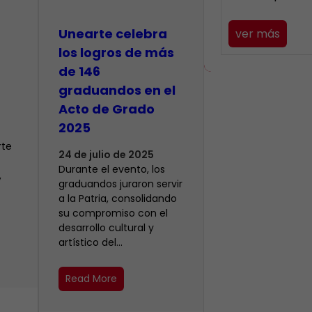
Unearte celebra
ver más
los logros de más
de 146
graduandos en el
Acto de Grado
2025
rte
24 de julio de 2025
Durante el evento, los
,
graduandos juraron servir
a la Patria, consolidando
su compromiso con el
desarrollo cultural y
artístico del…
Read More