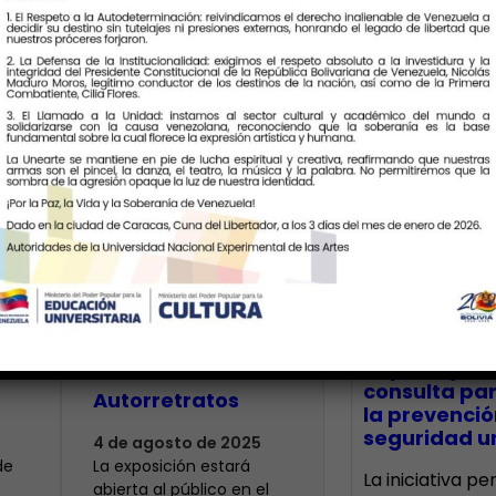
Últimas Notic
ó
Estudiantes de la
us
Unearte
inauguran
CECA Santia
impulsó jor
muestra de
consulta par
Autorretratos
la prevenció
seguridad un
4 de agosto de 2025
de
La exposición estará
La iniciativa p
abierta al público en el