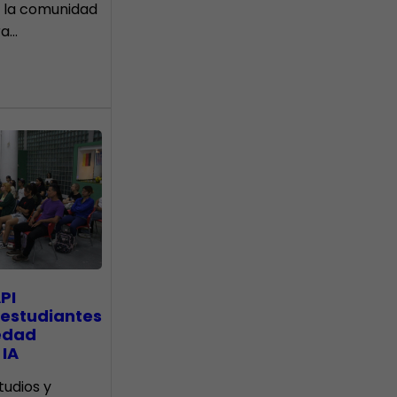
 la comunidad
ra…
PI
 estudiantes
edad
 IA
tudios y