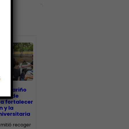
ias
go Mariño
nada de
a fortalecer
n y la
iversitaria
ermitió recoger