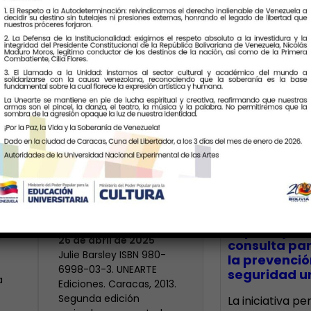
Últimas Notic
El Cuerpo Como
Territorio de la
Rebeldía
CECA Santia
impulsó jor
N
26 de abril de 2025
consulta par
Julie Barsley ISBN 980-
la prevenció
6998-03-3. UNEARTE
seguridad un
a
Ediciones. Caracas, 2013.
Segunda edición
La iniciativa p