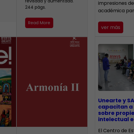
revisada y aumentada.
impresiones de
244 págs.
académica pa
Read More
ver más
Unearte y SA
capacitan a
sobre propi
intelectual e
El Centro de Es