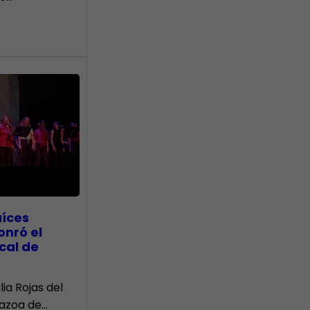
aíces
onró el
cal de
lia Rojas del
Nazoa de…