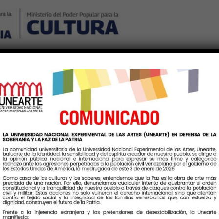
Nosotros
Noticias
Publicaciones
Contáctenos
Ingr
Etiqueta:
SanPedro