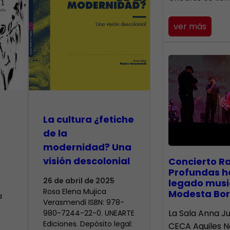
ver más
La cultura ¿fetiche
de la
modernidad? Una
visión descolonial
​Concierto R
Profundas h
26 de abril de 2025
legado musi
Rosa Elena Mujica
Modesta Bor
a
Verasmendi ISBN: 978-
La Sala Anna Ju
980-7244-22-0. UNEARTE
Ediciones. Depósito legal:
CECA Aquiles 