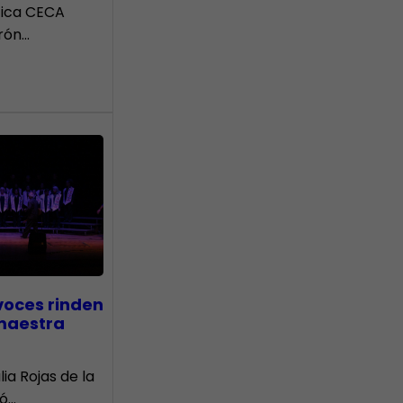
tica CECA
rón…
voces rinden
 maestra
lia Rojas de la
nó…