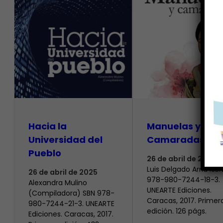
Hacia la
Manuelas y
Universidad del
Camaradas
Pueblo
26 de abril de 2025
Luis Delgado Arria ISB
26 de abril de 2025
978-980-7244-18-3.
Alexandra Mulino
UNEARTE Ediciones.
(Compiladora) SBN 978-
Caracas, 2017. Primer
980-7244-21-3. UNEARTE
edición. 126 págs.
Ediciones. Caracas, 2017.