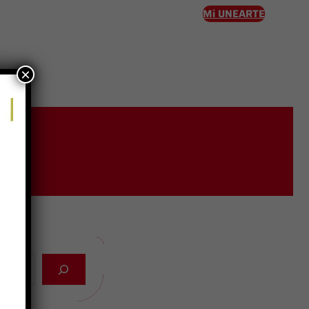
Mi UNEARTE
×
eso