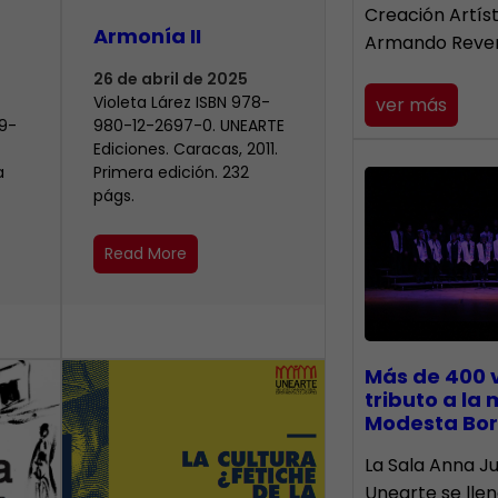
Creación Artís
Armonía II
Armando Reve
26 de abril de 2025
Violeta Lárez ISBN 978-
ver más
9-
980-12-2697-0. UNEARTE
Ediciones. Caracas, 2011.
a
Primera edición. 232
págs.
Read More
Más de 400 
tributo a la
Modesta Bor
​La Sala Anna Ju
Unearte se lle