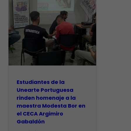
Estudiantes de la
Unearte Portuguesa
rinden homenaje a la
maestra Modesta Bor en
el CECA Argimiro
Gabaldón