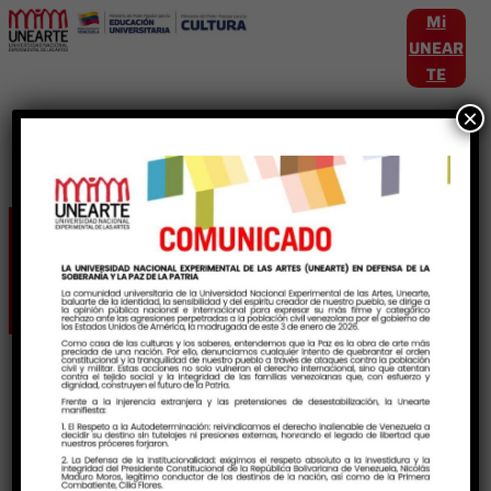
Mi
UNEAR
TE
×
Etiqueta:
SanJuan