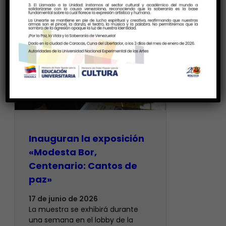
Inauguran la exposición
«Modesta Bor,
Centenario: Cantos de
paz»
17 de junio de 2026
La muestra se exhibirá durante
una semana en el lobby de la