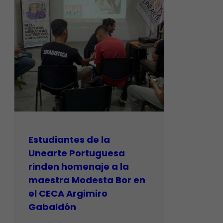
Estudiantes de la
Unearte Portuguesa
rinden homenaje a la
maestra Modesta Bor en
el CECA Argimiro
Gabaldón