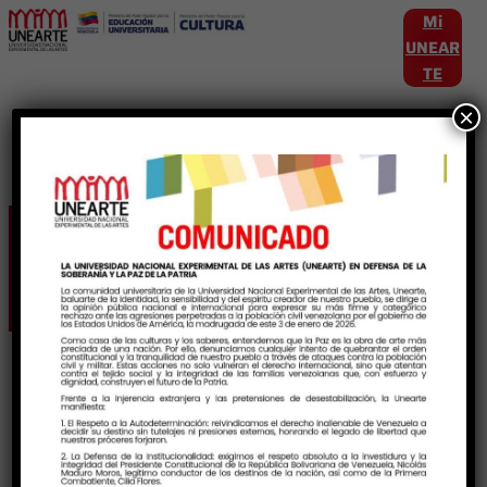
Mi
UNEAR
TE
×
Etiqueta:
rutadelson