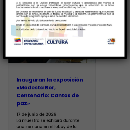
Inauguran la exposición
«Modesta Bor,
Centenario: Cantos de
paz»
17 de junio de 2026
La muestra se exhibirá durante
una semana en el lobby de la