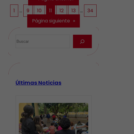
1
…
9
10
11
12
13
…
34
Página siguiente
»
Últimas Noticias