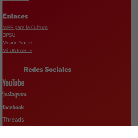
Enlaces
MPP para la Cultura
OPSU
Misión Sucre
Mi UNEARTE
Redes Sociales