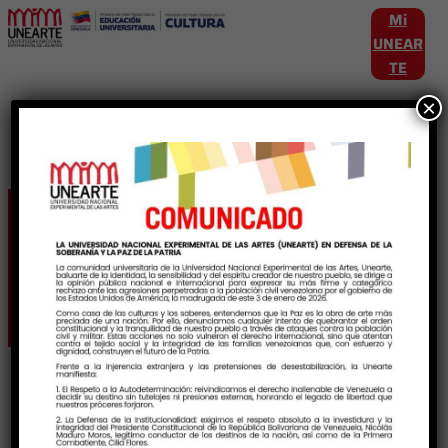
Mi
UNEAR
TE
×
Etiqueta:
ProyectoArtisticoComunitario