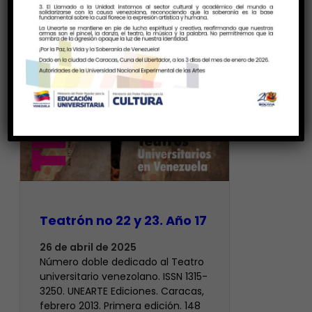
Teatrón no 22 y 23. Año 17
26 de abril de 2025
Número doble dedicado al Teatro
universitario venezolano. ISSN 1315-
3250. UNEARTE Ediciones. Caracas,
febrero 2013. Primera edición. 148