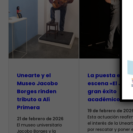
Unearte y el
La puesta en
Museo Jacobo
escena «El Jueg
Borges rinden
gran éxito
tributo a Alí
académico
Primera
19 de febrero de 202
Esta actuación reafi
21 de febrero de 2026
el interés de la Unear
El museo universitario
por rescatar y poner 
Jacobo Borges y la