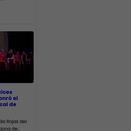
aíces
onró el
cal de
lia Rojas del
Nazoa de…