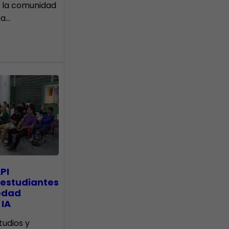
 la comunidad
ra…
PI
 estudiantes
edad
 IA
tudios y