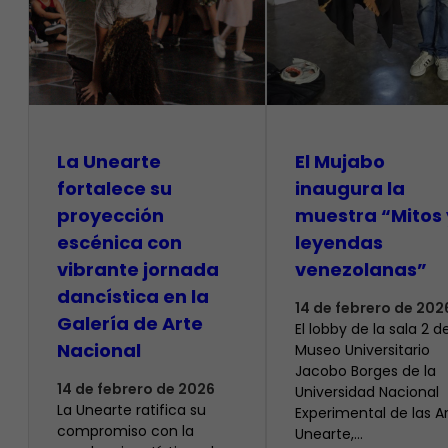
La Unearte
El Mujabo
fortalece su
inaugura la
proyección
muestra “Mitos 
escénica con
leyendas
vibrante jornada
venezolanas”
dancística en la
14 de febrero de 202
Galería de Arte
El lobby de la sala 2 de
Nacional
Museo Universitario
Jacobo Borges de la
14 de febrero de 2026
Universidad Nacional
La Unearte ratifica su
Experimental de las Ar
compromiso con la
Unearte,…