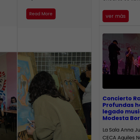
Read More
ver más
​Concierto R
Profundas h
legado musi
Modesta Bor
La Sala Anna Ju
CECA Aquiles 