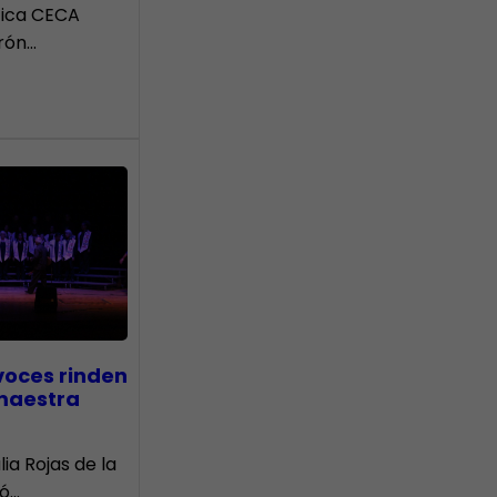
tica CECA
rón…
voces rinden
 maestra
lia Rojas de la
nó…