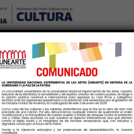
Nosotros
Noticias
Publicaciones
Contáctenos
Ingr
eta:
ProyectoArtisticoComuni