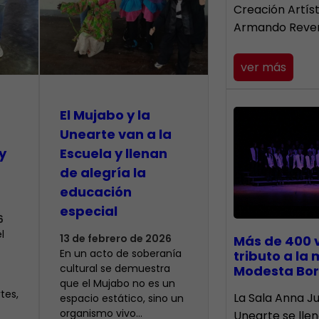
Creación Artís
Armando Reve
ver más
El Mujabo y la
Unearte van a la
y
Escuela y llenan
de alegría la
educación
especial
6
l
13 de febrero de 2026
Más de 400 
En un acto de soberanía
tributo a la
cultural se demuestra
Modesta Bor
que el Mujabo no es un
tes,
​La Sala Anna Ju
espacio estático, sino un
organismo vivo…
Unearte se lle