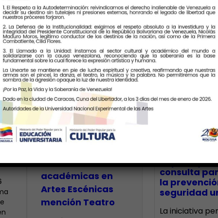
Últimas Notic
Estudiantes de
o»
Unearte
presentaron
CECA Santia
impulsó jor
muestras
consulta par
académicas en
la prevenció
6
Artes Escénicas
seguridad un
rma
mención Teatro
te
La iniciativa p
en