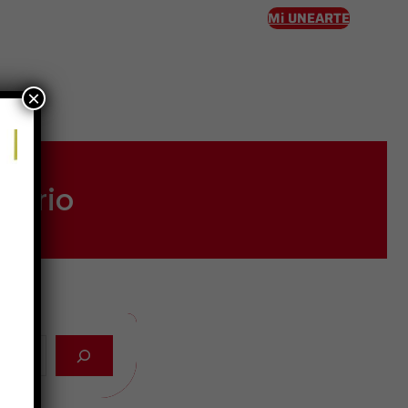
Mi UNEARTE
×
eso
tario