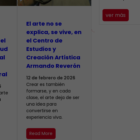
ver más
El arte no se
explica, se vive, en
el
el Centro de
tud
Estudios y
al
Creación Artística
Armando Reverón
ral
12 de febrero de 2026
Crear es también
6
formarse, y en cada
arte
clase, el arte deja de ser
a
una idea para
convertirse en
experiencia viva.
Read More