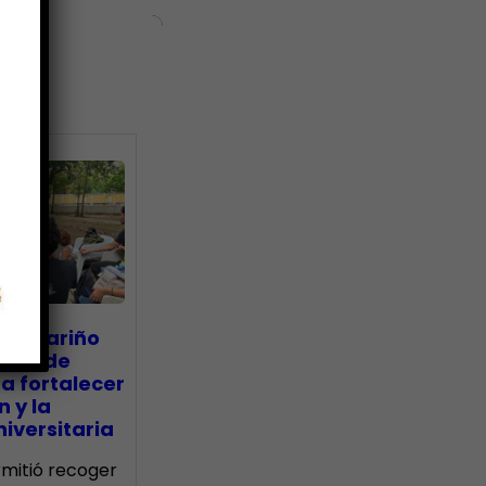
ias
go Mariño
nada de
a fortalecer
n y la
iversitaria
ermitió recoger