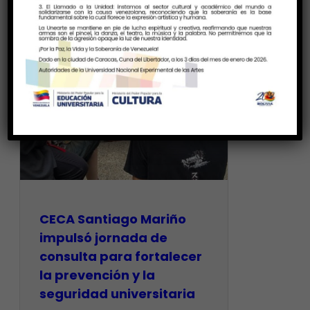
CECA Santiago Mariño
impulsó jornada de
consulta para fortalecer
la prevención y la
seguridad universitaria