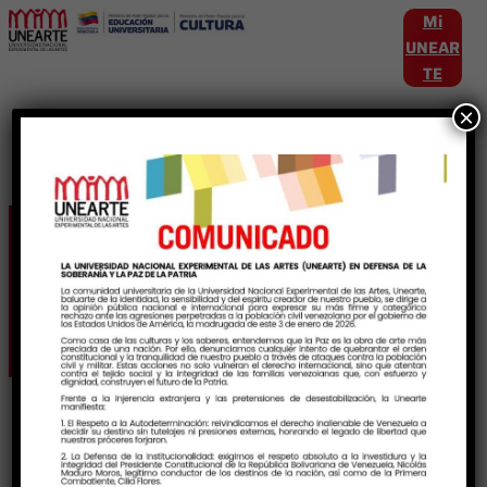
Mi
UNEAR
TE
×
Etiqueta:
ProyectoArtisticoComunitario