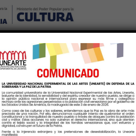
Nosotros
Noticias
Publicaciones
Contáctenos
Ingr
tiqueta:
PropositoPedagogic