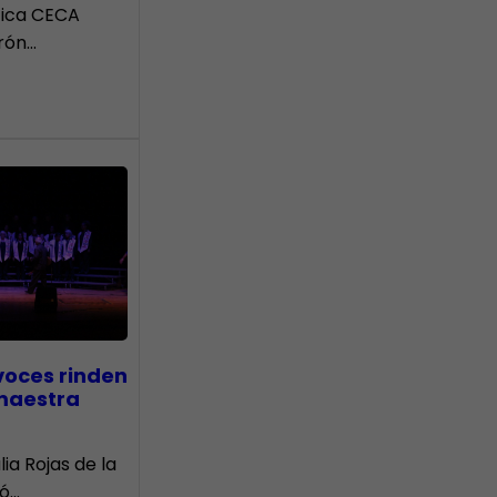
tica CECA
rón…
voces rinden
 maestra
lia Rojas de la
nó…