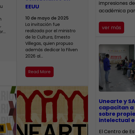
impresiones de
EEUU
su
académica pa
10 de mayo de 2025
n
La invitación fue
,
ver más
realizada por el ministro
or…
de la Cultura, Ernesto
Villegas, quien propuso
además dedicar la Filven
2026 al…
Read More
Unearte y SA
capacitan a
sobre propi
intelectual e
El Centro de Es