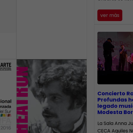
ver más
​Concierto R
Profundas h
legado musi
Modesta Bor
La Sala Anna Ju
CECA Aquiles 