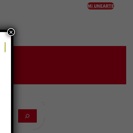
Mi UNEARTE
×
eso
o