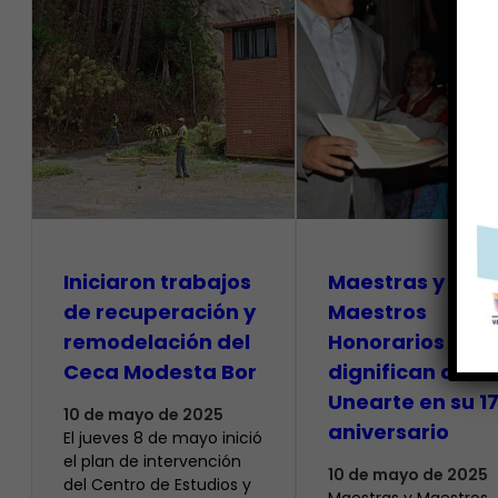
Iniciaron trabajos
Maestras y
de recuperación y
Maestros
remodelación del
Honorarios
Ceca Modesta Bor
dignifican a la
Unearte en su 1
10 de mayo de 2025
aniversario
El jueves 8 de mayo inició
el plan de intervención
10 de mayo de 2025
del Centro de Estudios y