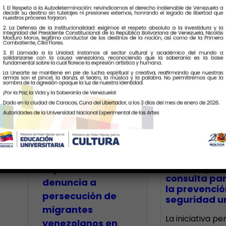
Últimas Notic
Unearte
participará en
creación de
CECA Santia
impulsó jor
espectáculo de
consulta par
7
denuncia a
la prevenció
persecución de
seguridad un
migrantes
La iniciativa p
venezolanos en