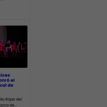
aíces
onró el
cal de
lia Rojas del
Nazoa de…