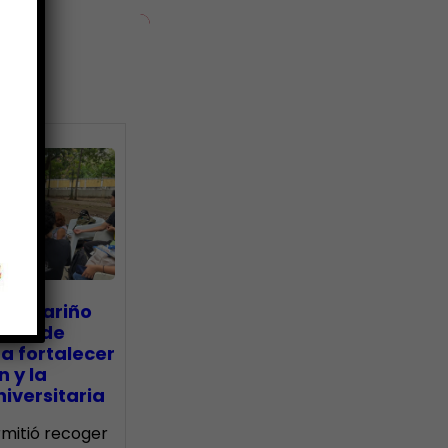
ias
go Mariño
nada de
a fortalecer
n y la
iversitaria
ermitió recoger