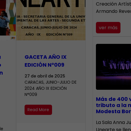
Creación Artís
Armando Reve
ver más
a
GACETA AÑO IX
o
EDICIÓN N°009
n
27 de abril de 2025
CARACAS, JUNIO-JULIO DE
2024 AÑO IX EDICIÓN
N°009
Más de 400 
tributo a la
Read More
Modesta Bor
​La Sala Anna Ju
de
Unearte se lle