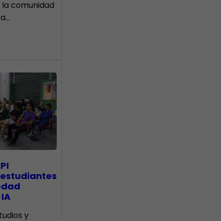
 la comunidad
ra…
PI
 estudiantes
edad
 IA
tudios y