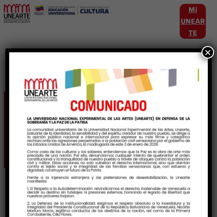
Mi
UNEAR
TE
×
Etiqueta:
PropositoPedagogico