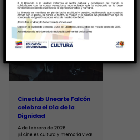
Cineclub Unearte Falcón
celebra el Día de la
Dignidad
4 de febrero de 2026
¡El cine es cultura y memoria viva!