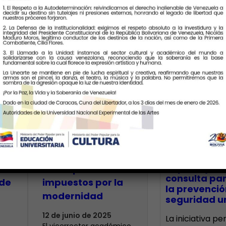
Últimas Notic
Unearte plantea
a
concepción de la
io
Estética más allá
CECA Santia
impulsó jor
de los parámetros
consulta par
de
impuestos por la
la prevenció
modernidad
seguridad un
12 de junio de 2025
La iniciativa p