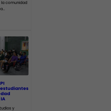
 la comunidad
ra…
PI
 estudiantes
edad
 IA
tudios y