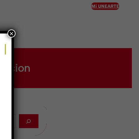
Mi UNEARTE
×
eso
macion