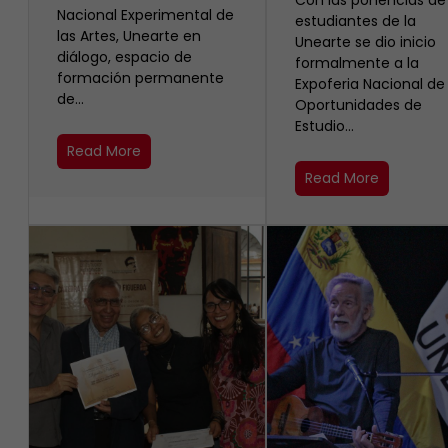
Con las ponencias de
Nacional Experimental de
estudiantes de la
las Artes, Unearte en
Unearte se dio inicio
diálogo, espacio de
formalmente a la
formación permanente
Expoferia Nacional de
de…
Oportunidades de
Estudio…
Read More
Read More