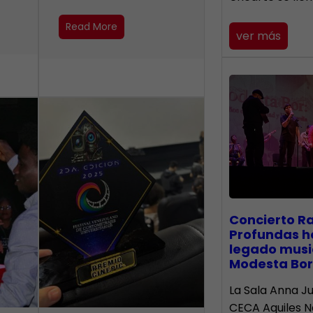
Read More
ver más
​Concierto R
Profundas h
legado musi
Modesta Bor
La Sala Anna Ju
CECA Aquiles 