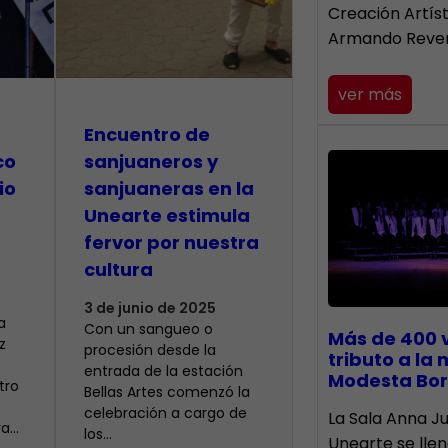
Creación Artís
Armando Reve
ver más
Encuentro de
co
sanjuaneros y
io
sanjuaneras en la
Unearte estimula
fervor por nuestra
cultura
3 de junio de 2025
a
Con un sangueo o
Más de 400 
z
procesión desde la
tributo a la
entrada de la estación
Modesta Bor
tro
Bellas Artes comenzó la
celebración a cargo de
​La Sala Anna Ju
ra…
los…
Unearte se lle