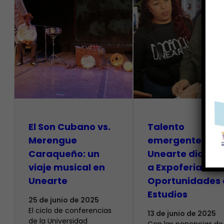
El Son Cubano vs.
Talento
Merengue
emergente de l
Caraqueño: un
Unearte dio inic
viaje musical en
a Expoferia de
Unearte
Oportunidades 
Estudios
25 de junio de 2025
El ciclo de conferencias
13 de junio de 2025
de la Universidad