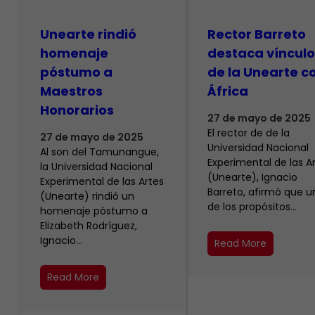
Unearte rindió
Rector Barreto
homenaje
destaca vínculo
póstumo a
de la Unearte c
Maestros
África
Honorarios
27 de mayo de 2025
El rector de de la
27 de mayo de 2025
Universidad Nacional
Al son del Tamunangue,
Experimental de las A
la Universidad Nacional
(Unearte), Ignacio
Experimental de las Artes
Barreto, afirmó que u
(Unearte) rindió un
de los propósitos…
homenaje póstumo a
Elizabeth Rodríguez,
Ignacio…
Read More
Read More