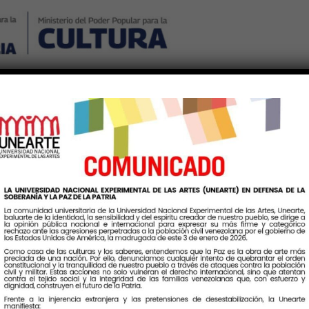
Nosotros
Noticias
Publicaciones
Contáctenos
Ingr
ta:
ProgramaNacionaldeFor