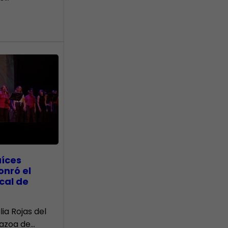
aíces
onró el
cal de
lia Rojas del
Nazoa de…