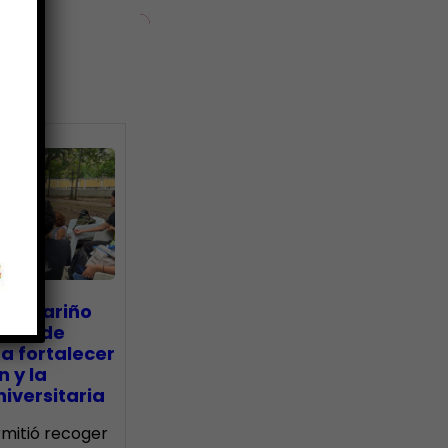
ias
go Mariño
nada de
a fortalecer
n y la
iversitaria
ermitió recoger