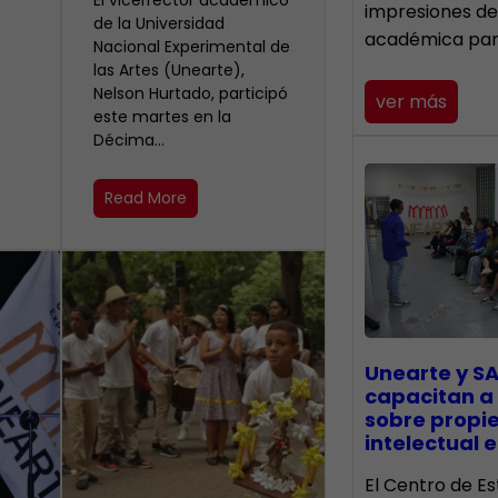
El vicerrector académico
impresiones de
de la Universidad
académica pa
Nacional Experimental de
las Artes (Unearte),
Nelson Hurtado, participó
ver más
este martes en la
Décima…
Read More
Unearte y SA
capacitan a
sobre propi
intelectual e
El Centro de Es