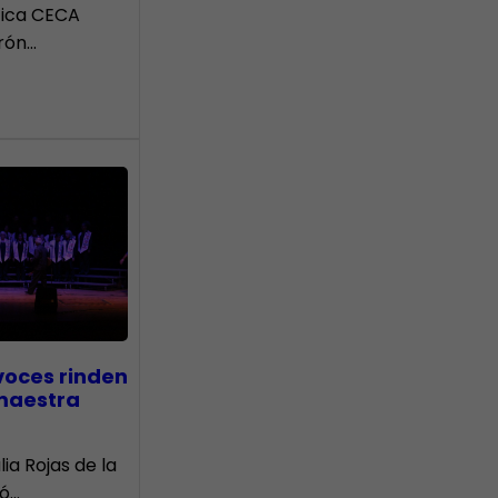
tica CECA
rón…
voces rinden
 maestra
lia Rojas de la
nó…