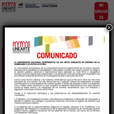
Mi
UNEAR
TE
×
Etiqueta:
ProduccionYCreacionDeSabe