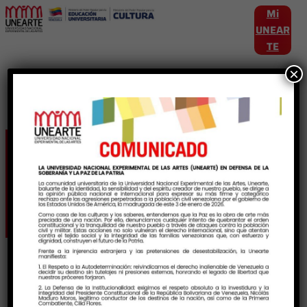
Mi
UNEAR
TE
×
Etiqueta:
ProducciónIntelectual