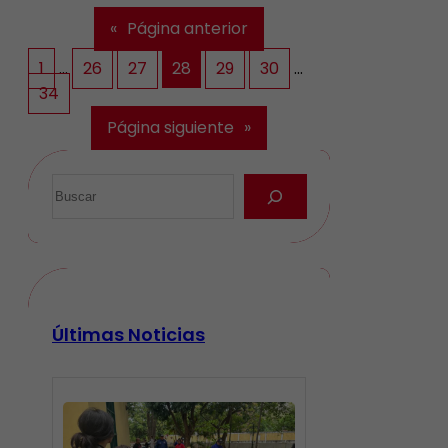
«
Página anterior
1
…
26
27
28
29
30
…
34
Página siguiente
»
Últimas Noticias