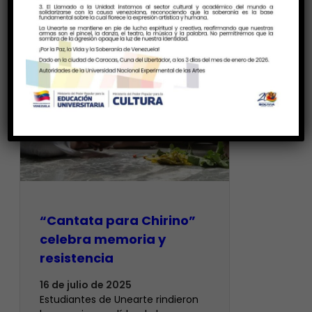
“Cantata para Chirino”
celebra memoria y
resistencia
16 de julio de 2025
Estudiantes de Unearte rindieron