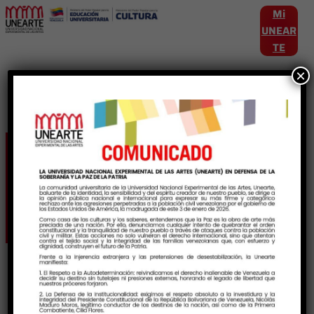
Mi
UNEAR
TE
×
Etiqueta:
ProducciónIntelectual