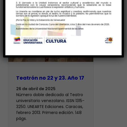
Teatrón no 22 y 23. Año 17
26 de abril de 2025
Número doble dedicado al Teatro
universitario venezolano. ISSN 1315-
3250. UNEARTE Ediciones. Caracas,
febrero 2013. Primera edición. 148
págs.