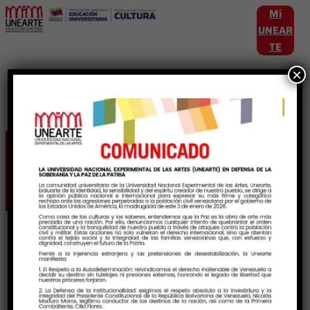
Mi
UNEAR
TE
×
Etiqueta:
PNFDanza