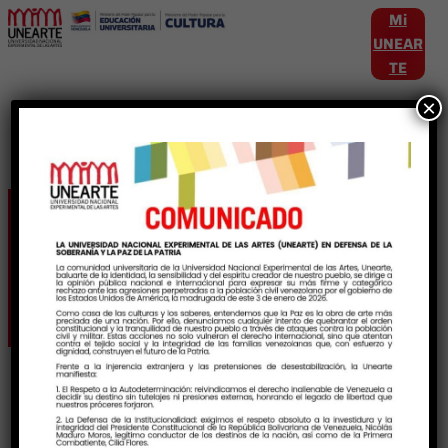
Mi
UNEAR
TE
×
Etiqueta:
PionerosMusicales