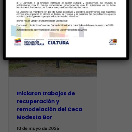
Iniciaron trabajos de
recuperación y
remodelación del Ceca
Modesta Bor
10 de mayo de 2025