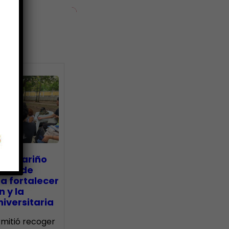
ias
go Mariño
nada de
a fortalecer
n y la
iversitaria
ermitió recoger