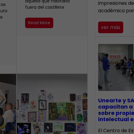
aquella que habitaba
impresiones de
tas
fuera del castillete ‎
académica pa
buto
as
Read More
ver más
Unearte y SA
capacitan a
sobre propi
intelectual e
El Centro de Es