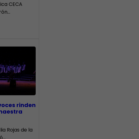
tica CECA
rón…
voces rinden
 maestra
lia Rojas de la
nó…