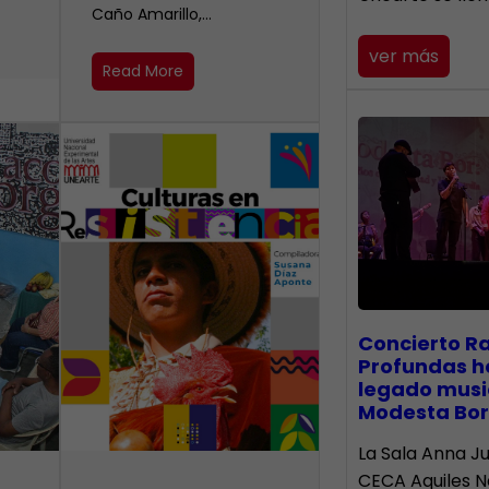
Caño Amarillo,…
ver más
Read More
​Concierto R
Profundas h
legado musi
Modesta Bor
La Sala Anna Ju
CECA Aquiles 