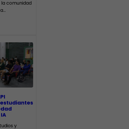
 la comunidad
ra…
PI
 estudiantes
edad
 IA
tudios y