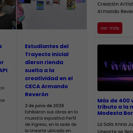
Creación Artís
Armando Reve
ver más
a
Estudiantes del
Trayecto Inicial
or
dieron rienda
API
suelta a la
creatividad en el
CECA Armando
ico
Reverón
Más de 400 
tre
2 de junio de 2026
tributo a la
y
Exhibieron sus obras en la
Modesta Bor
muestra expositiva Perfil
​La Sala Anna Ju
de Ingreso, en la sede de
la Unearte ubicada en
Unearte se lle