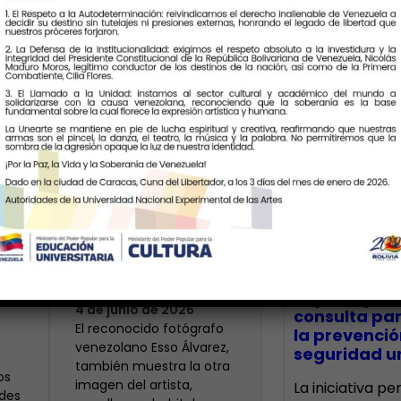
Últimas Notic
Armando Reverón
visto con cuatro
io
cámaras
CECA Santia
impulsó jor
4 de junio de 2026
consulta par
‎El reconocido fotógrafo
la prevenció
venezolano Esso Álvarez,
seguridad un
también muestra la otra
os
imagen del artista,
La iniciativa p
des