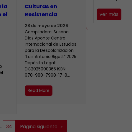
 la
Culturas en
 el
Resistencia
ver más
28 de mayo de 2026
Compiladora: Susana
Díaz Aponte Centro
Internacional de Estudios
para la Descolonización
“Luis Antonio Bigott” 2025
Depósito Legal:
o
DC2025000365 ISBN:
el
978-980-7998-17-8…
Read More
…
34
Página siguiente
»