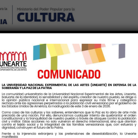
Nosotros
Noticias
Publicaciones
Contáctenos
Ingr
Etiqueta:
PatrimonioCultural