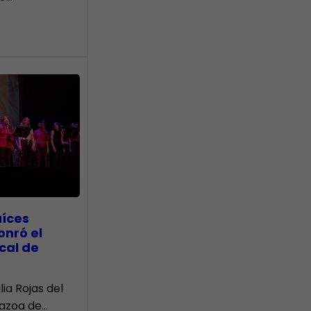
aíces
onró el
cal de
lia Rojas del
Nazoa de…