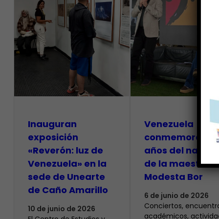
Inauguran
Venezuela
exposición
conmemora 100
«Reverón: luz de
años del natalic
Venezuela» en la
de la maestra
sede de Unearte
Modesta Bor
de Caño Amarillo
6 de junio de 2026
Conciertos, encuentr
10 de junio de 2026
académicos, activida