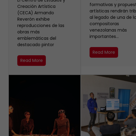
El Centro de Estudios y
formativas y propues
Creación Artística
artísticas rendirán tri
(CECA) Armando
al legado de una de l
Reverón exhibe
compositoras
reproducciones de las
venezolanas más
obras más
importantes…
emblemáticas del
destacado pintor
Read More
Read More