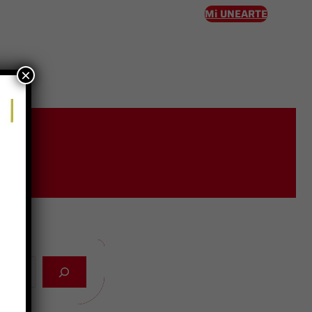
Mi UNEARTE
×
eso