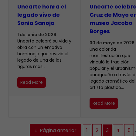
Unearte honra el
Unearte celebra
legado vivo de
Cruz de Mayo en
Sonia Sanoja
museo Jacobo
Borges
1 de junio de 2026
Unearte celebró su vida y
30 de mayo de 2026
obra con un emotivo
Una colorida
homenaje que revivió el
manifestación que
legado de una de las
vinculó la tradición
figuras más…
popular y el urbanism
caraqueño a través d
legado cromático del
Read More
artista plástico…
Read More
«
Página anterior
1
2
3
4
5