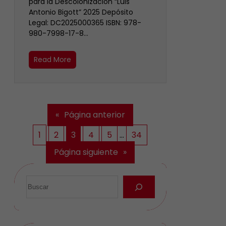
para la Descolonización “Luis
Antonio Bigott” 2025 Depósito
Legal: DC2025000365 ISBN: 978-
980-7998-17-8…
Read More
«
Página anterior
1
2
3
4
5
…
34
Página siguiente
»