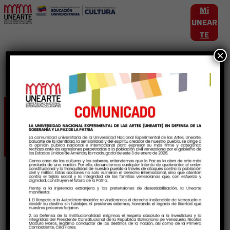
Mi
UNEAR
TE
×
Etiqueta:
Organologia