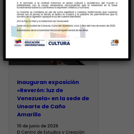
Inauguran exposición
«Reverón: luz de
Venezuela» en la sede de
Unearte de Caño
Amarillo
10 de junio de 2026
El Centro de Estudios y Creación