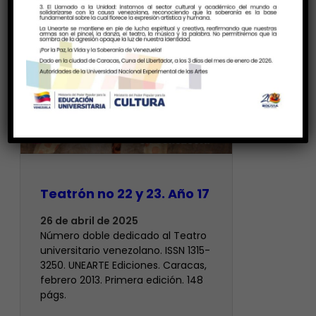
Teatrón no 22 y 23. Año 17
26 de abril de 2025
Número doble dedicado al Teatro
universitario venezolano. ISSN 1315-
3250. UNEARTE Ediciones. Caracas,
febrero 2013. Primera edición. 148
págs.