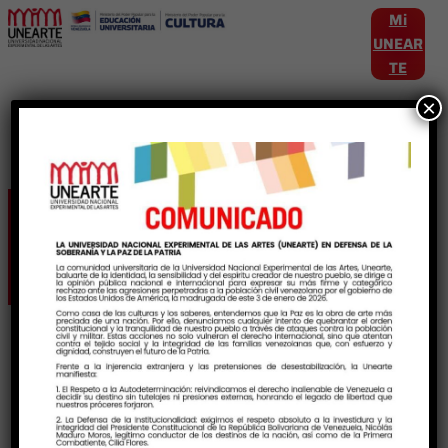
Mi
UNEAR
TE
×
Etiqueta:
OPSU