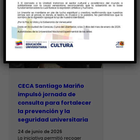
CECA Santiago Mariño
impulsó jornada de
consulta para fortalecer
la prevención y la
seguridad universitaria
24 de junio de 2026
La iniciativa permitió recoger