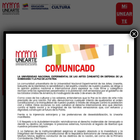
Mi
UNEAR
TE
×
Etiqueta:
OPSU