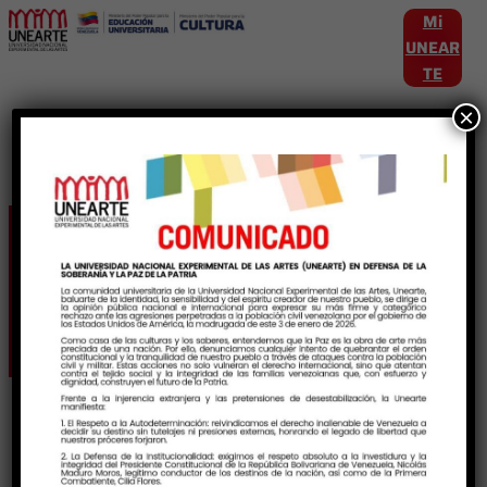
Mi
UNEAR
TE
×
Etiqueta:
MuestrasAcademicas