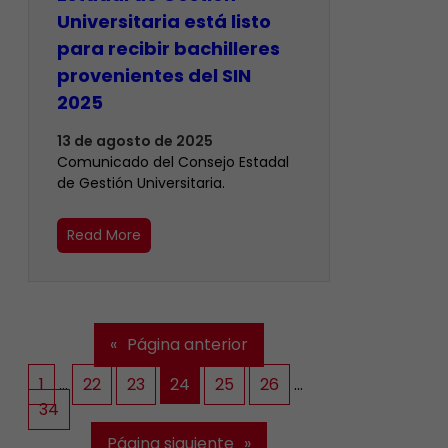
Universitaria está listo
para recibir bachilleres
provenientes del SIN
2025
13 de agosto de 2025
Comunicado del Consejo Estadal
de Gestión Universitaria.
Read More
«
Página anterior
1
…
22
23
24
25
26
…
34
Página siguiente
»