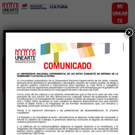
Mi
UNEAR
TE
×
Etiqueta:
MuestraExpositiva