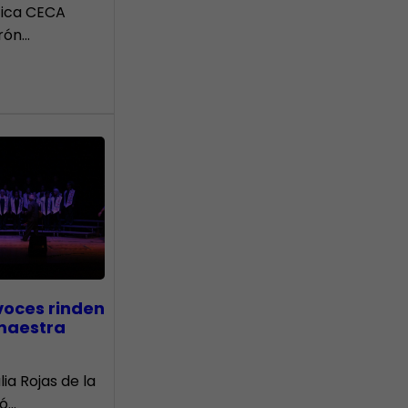
tica CECA
rón…
voces rinden
 maestra
lia Rojas de la
nó…