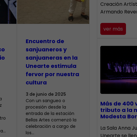
Creación Artís
Armando Reve
ver más
Encuentro de
co
sanjuaneros y
io
sanjuaneras en la
Unearte estimula
fervor por nuestra
cultura
3 de junio de 2025
a
Con un sangueo o
Más de 400 
z
procesión desde la
tributo a la
entrada de la estación
Modesta Bor
tro
Bellas Artes comenzó la
celebración a cargo de
​La Sala Anna Ju
ra…
los…
Unearte se lle