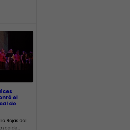
aíces
onró el
cal de
lia Rojas del
Nazoa de…