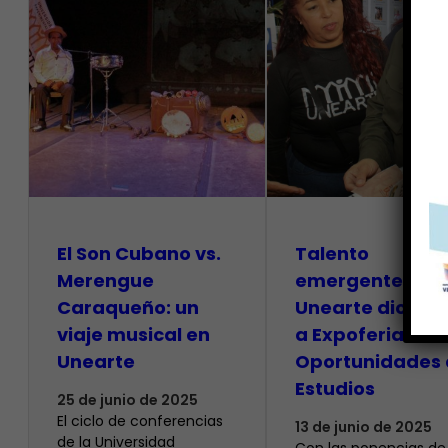
El Son Cubano vs.
Talento
Merengue
emergente de l
Caraqueño: un
Unearte dio inic
viaje musical en
a Expoferia de
Unearte
Oportunidades 
Estudios
25 de junio de 2025
El ciclo de conferencias
13 de junio de 2025
de la Universidad