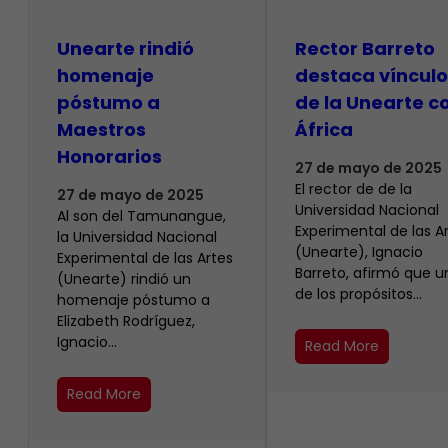
Unearte rindió
Rector Barreto
homenaje
destaca vínculo
póstumo a
de la Unearte c
Maestros
África
Honorarios
27 de mayo de 2025
El rector de de la
27 de mayo de 2025
Universidad Nacional
Al son del Tamunangue,
Experimental de las A
la Universidad Nacional
(Unearte), Ignacio
Experimental de las Artes
Barreto, afirmó que u
(Unearte) rindió un
de los propósitos…
homenaje póstumo a
Elizabeth Rodríguez,
Ignacio…
Read More
Read More