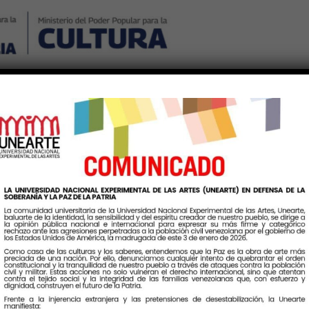
Nosotros
Noticias
Publicaciones
Contáctenos
Ingr
iqueta:
MovimientoMuñeque