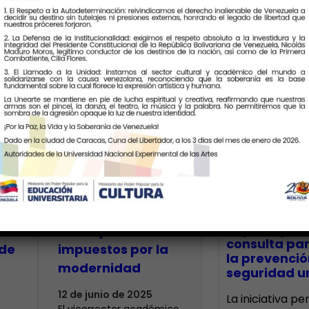
Últimas Notic
Unearte plantea
a
concepción de la
io
Estética más allá
CECA Santia
impulsó jor
de los parámetros
consulta par
de
impuestos por la
la prevenció
modernidad
seguridad un
12 de junio de 2025
La iniciativa p