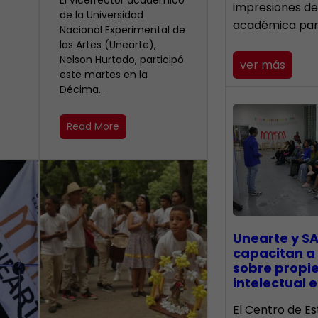
El vicerrector académico
impresiones de
de la Universidad
académica pa
Nacional Experimental de
las Artes (Unearte),
Nelson Hurtado, participó
ver más
este martes en la
Décima…
Read More
Unearte y SA
capacitan a
sobre propi
intelectual e
El Centro de Es