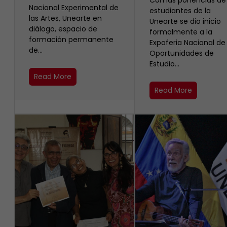
Con las ponencias de
Nacional Experimental de
estudiantes de la
las Artes, Unearte en
Unearte se dio inicio
diálogo, espacio de
formalmente a la
formación permanente
Expoferia Nacional de
de…
Oportunidades de
Estudio…
Read More
Read More