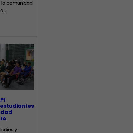
 la comunidad
ra…
PI
 estudiantes
edad
 IA
tudios y