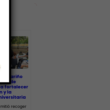
ias
go Mariño
nada de
a fortalecer
n y la
iversitaria
ermitió recoger