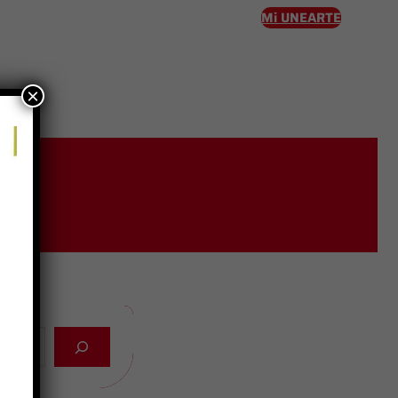
Mi UNEARTE
×
eso
ro