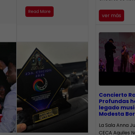
Read More
ver más
​Concierto R
Profundas h
legado musi
Modesta Bor
La Sala Anna Ju
CECA Aquiles 