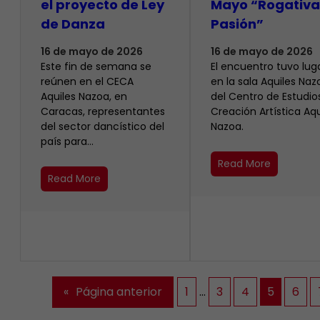
el proyecto de Ley
Mayo “Rogativa
de Danza
Pasión”
16 de mayo de 2026
16 de mayo de 2026
Este fin de semana se
El encuentro tuvo lug
reúnen en el CECA
en la sala Aquiles Naz
Aquiles Nazoa, en
del Centro de Estudio
Caracas, representantes
Creación Artística Aqu
del sector dancístico del
Nazoa.
país para…
Read More
Read More
«
Página anterior
1
…
3
4
5
6