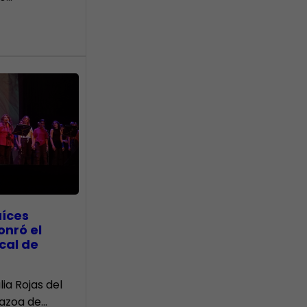
aíces
onró el
cal de
lia Rojas del
Nazoa de…