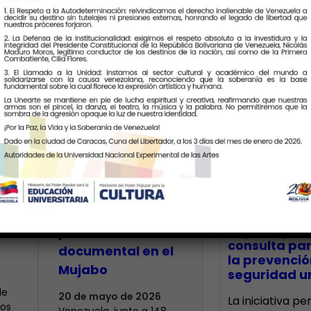
Últimas Notic
Exposición «Une-
a
Palabras» rinde
homenaje al
CECA Santia
impulsó jor
patrimonio
consulta par
documental en el
la prevenció
Mujabo
seguridad un
de
20 de mayo de 2026
La iniciativa p
tos