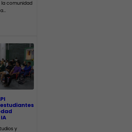
 la comunidad
ra…
PI
 estudiantes
edad
 IA
tudios y