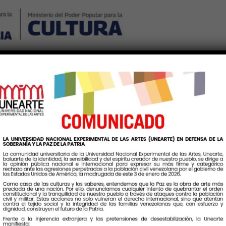
Nosotros
Noticias
Publicaciones
Contáctenos
Ingr
Etiqueta:
minuniversitaria