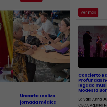
ver más
​Concierto R
Profundas h
legado musi
Modesta Bor
​Unearte realiza
La Sala Anna Ju
e
jornada médica
CECA Aquiles 