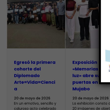
Egresó la primera
Exposición
cohorte del
«Memorias de l
Diplomado
luz» abre sus
Arte=Vida=Cienci
puertas en el
a
Mujabo
20 de mayo de 2026
20 de mayo de 2026
En un emotivo, sencillo y
La exhibición consta 
caluroso acto celebrado
20 imágenes de obje