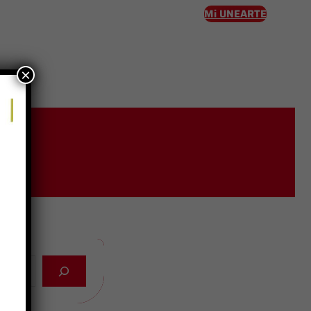
Mi UNEARTE
×
eso