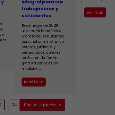
 y
integral para sus
trabajadores y
ver más
estudiantes
ar
15 de mayo de 2026
oa
La jornada benefició a
s y
profesores, estudiantes,
iles
personal administrativo,
obreros, jubilados y
pensionados, quienes
recibieron de forma
gratuita servicios de
medicina…
Read More
7
…
34
Página siguiente
»