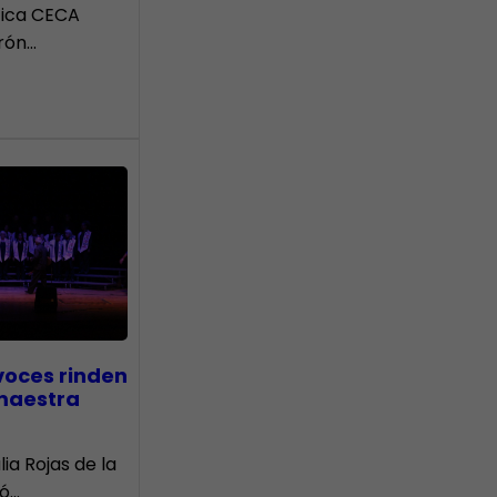
tica CECA
rón…
voces rinden
 maestra
lia Rojas de la
nó…