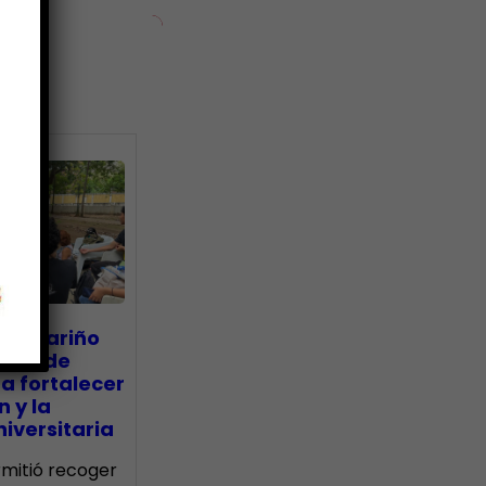
ias
go Mariño
nada de
a fortalecer
n y la
iversitaria
ermitió recoger