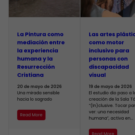
La Pintura como
Las artes plásti
mediación entre
como motor
la experiencia
inclusivo para
humana y la
personas con
Resurrección
discapacidad
Cristiana
visual
20 de mayo de 2026
19 de mayo de 2026
Una mirada sensible
El estudio dio paso a l
hacia lo sagrado
creación de la Sala Tá
“(In)clusive. Tocar pa
ver: una necesidad
Read More
humana”, activa en…
Read More