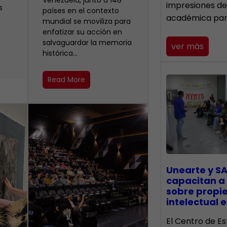
Venezuela, junto a 148
impresiones de
s
países en el contexto
académica pa
mundial se moviliza para
enfatizar su acción en
salvaguardar la memoria
ver más
histórica…
Read More
Unearte y SA
capacitan a
sobre propi
intelectual e
El Centro de Es