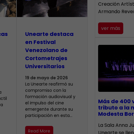
Creación Artís
Armando Reve
ver más
cas
Unearte destaca
en Festival
Venezolano de
Cortometrajes
Universitarios
19 de mayo de 2026
La Unearte reafirmó su
compromiso con la
a
formación audiovisual y
ctil
Más de 400 
el impulso del cine
ra
tributo a la
emergente durante su
Modesta Bor
participación en esta…
​La Sala Anna Ju
Read More
Unearte se lle