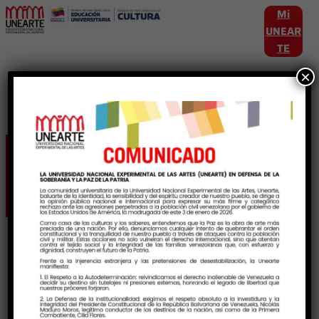
Mi
UNEAR
TE
×
Etiqueta:
Medicamentos