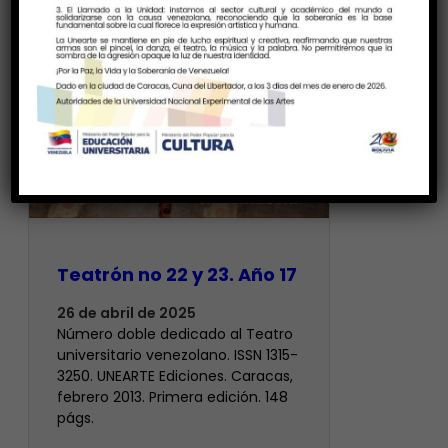
Teatrón no 22 y 23. Año 17
26 de abril de 2025
Número doble dedicado al Teatro
universitario venezolano. ISSN 1315-
3250. UNEARTE Ediciones. Caracas,
febrero 2013. Primera edición. 148
págs.