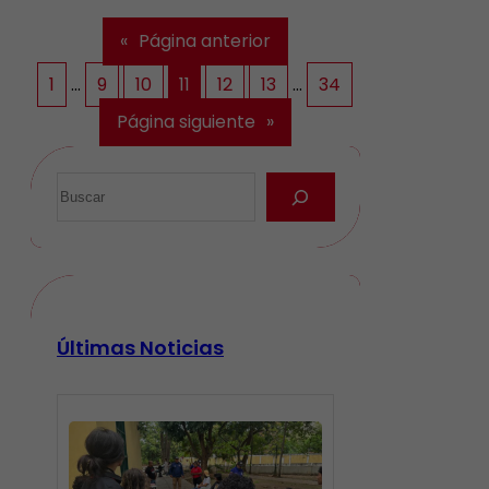
«
Página anterior
1
…
9
10
11
12
13
…
34
Página siguiente
»
Últimas Noticias