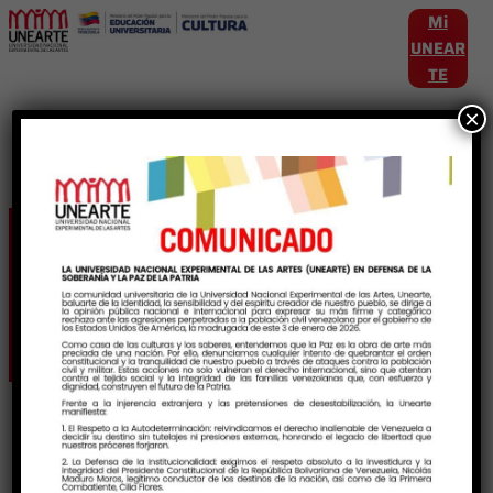
Mi
UNEAR
TE
×
Etiqueta:
maestroshonorarios