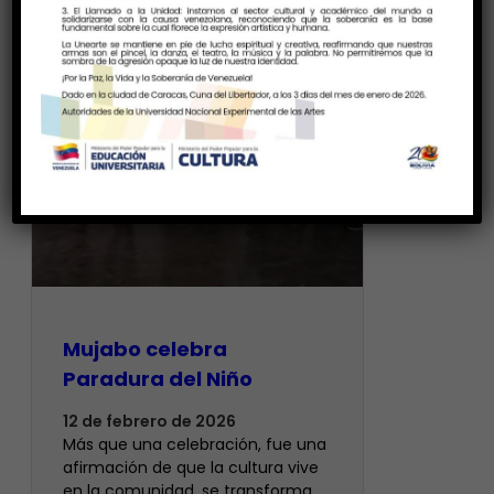
Mujabo celebra
Paradura del Niño
12 de febrero de 2026
Más que una celebración, fue una
afirmación de que la cultura vive
en la comunidad, se transforma