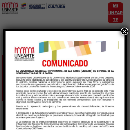
Mi
UNEAR
TE
×
Etiqueta:
JornadasDeInvestigacionArtis