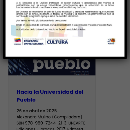
Hacia la Universidad del
Pueblo
26 de abril de 2025
Alexandra Mulino (Compiladora)
SBN 978-980-7244-21-3. UNEARTE
Ediciones. Caracas, 2017. Primera